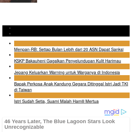
Populer
Komentar
1
Menpan-RB: Setiap Bulan Lebih dari 20 ASN Dapat Sanksi
2
KSKP Bakauheni Gagalkan Penyelundupan Kulit Harimau
3
Jepang Keluarkan Warning untuk Warganya di Indonesia
4
Bapak Perkosa Anak Kandung Gegara Ditinggal Istri Jadi TKI
di Taiwan
5
Istri Sudah Setia, Suami Malah Hamili Mertua