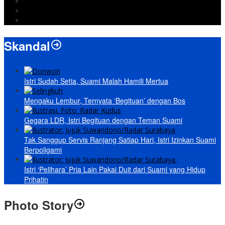
Wiyadi
Prabowo
paripurna
Skandal
Istri Sudah Setia, Suami Malah Hamili Mertua
Mengaku Lembur, Ternyata ‘Begituan’ dengan Bos
Gegara LDR, Istri Begituan dengan Teman Suami
Tak Sanggup Servis Ranjang Satiap Hari, Istri Izinkan Suami
Berpoligami
Istri ‘Pelihara’ Pria Lain Pakai Duit dari Suami yang Hidup
Prihatin
Photo Story