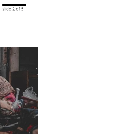
slide
3
of 5