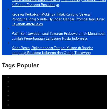
di Forum Ekonomi Besutannya
Kecewa Perbaikan Mobilnya Tidak Kunjung Selesai,
Pengguna Ioniq 5 Kritik Hyundai: Gencar Promosi tapi Buruk
Layanan After-Sales
Putin Beri Jawaban soal Tawaran Prabowo untuk Menambah
Jumlah Penerbangan Langsung Rusia-Indonesia
Kinar Resto, Rekomendasi Tempat Kuliner di Bandar
Lampung Bersama Keluarga dan Orang Tersayang
Tags Populer
DPRD Bandar Lampung
Lampung
Iran
pemkot bandar lampung
Jokowi
DPRD Bandarlampung
Israel