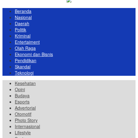
Beranda
Nasional
Daerah
Politik
Kriminal
Entertaiment
Olah Raga
Ekonomi dan Bisnis
Pendidikan
Skandal
Teknologi
Kesehatan
Opini
Budaya
Esports
Advertorial
Otomotif
Photo Story
Internasional
Lifestyle