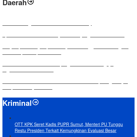
Daerah
Antusias Warga di Reses Ketua DPRD Mesuji
Apresiasi Ketua DPRD Mesuji di Hut Bayangkara ke-80 Tahun
Penyampaian LKPJ Bupati Mesuji Tahun Anggaran 2025 Digelar
dalam Rapat Paripurna DPRD
Komisi IV DPRD Bandar Lampung Tekankan Pentingnya
Digitalisasi Sekolah Dasar
Yuni Karnelis Bentuk Komunitas Teluk Menanam, Warga Diajak
Hidupkan Budaya Tanam
Kriminal
OTT KPK Seret Kadis PUPR Sumut, Menteri PU Tunggu
Restu Presiden Terkait Kemungkinan Evaluasi Besar