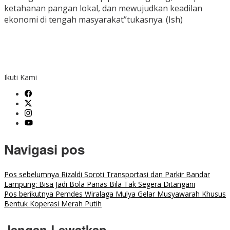
ketahanan pangan lokal, dan mewujudkan keadilan
ekonomi di tengah masyarakat”tukasnya. (Ish)
Ikuti Kami
Navigasi pos
Pos sebelumnya
Rizaldi Soroti Transportasi dan Parkir Bandar
Lampung: Bisa Jadi Bola Panas Bila Tak Segera Ditangani
Pos berikutnya
Pemdes Wiralaga Mulya Gelar Musyawarah Khusus
Bentuk Koperasi Merah Putih
Jangan Lewatkan