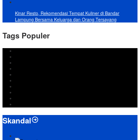
Kinar Resto, Rekomendasi Tempat Kuliner di Bandar
Lampung Bersama Keluarga dan Orang Tersayang
Tags Populer
DPRD Bandar Lampung
Lampung
Iran
pemkot bandar lampung
Jokowi
DPRD Bandarlampung
Israel
Wiyadi
Prabowo
paripurna
Skandal