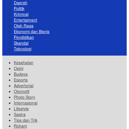
Daerah
Politik
Kriminal
Entertaiment
Olah Raga
Ekonomi dan Bisnis
Pendidikan
Skandal
Teknologi
Kesehatan
Opini
Budaya
Esports
Advertorial
Otomotif
Photo Story
Internasional
Lifestyle
Sastra
Tips dan Trik
Rohani