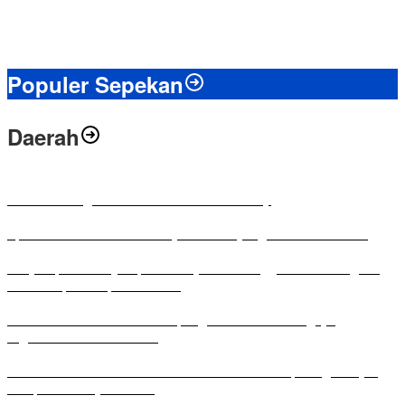
Populer Sepekan
Daerah
Antusias Warga di Reses Ketua DPRD Mesuji
Apresiasi Ketua DPRD Mesuji di Hut Bayangkara ke-80 Tahun
Penyampaian LKPJ Bupati Mesuji Tahun Anggaran 2025 Digelar
dalam Rapat Paripurna DPRD
Komisi IV DPRD Bandar Lampung Tekankan Pentingnya
Digitalisasi Sekolah Dasar
Yuni Karnelis Bentuk Komunitas Teluk Menanam, Warga Diajak
Hidupkan Budaya Tanam