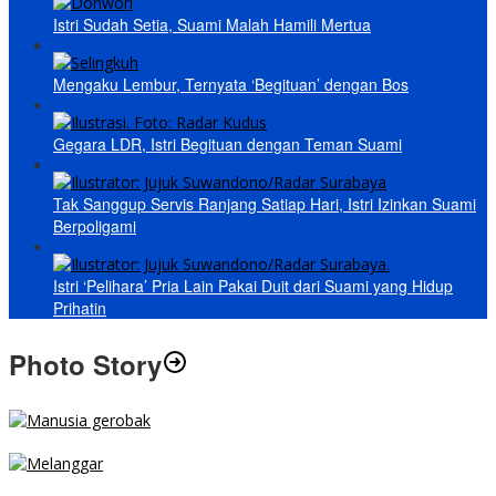
Istri Sudah Setia, Suami Malah Hamili Mertua
Mengaku Lembur, Ternyata ‘Begituan’ dengan Bos
Gegara LDR, Istri Begituan dengan Teman Suami
Tak Sanggup Servis Ranjang Satiap Hari, Istri Izinkan Suami
Berpoligami
Istri ‘Pelihara’ Pria Lain Pakai Duit dari Suami yang Hidup
Prihatin
Photo Story
MENGIBA
PARKIR SEMBARANG