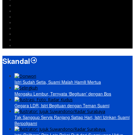
Iran
pemkot bandar lampung
Jokowi
DPRD Bandarlampung
Israel
Wiyadi
Prabowo
paripurna
Skandal
Istri Sudah Setia, Suami Malah Hamili Mertua
Mengaku Lembur, Ternyata ‘Begituan’ dengan Bos
Gegara LDR, Istri Begituan dengan Teman Suami
Tak Sanggup Servis Ranjang Satiap Hari, Istri Izinkan Suami
Berpoligami