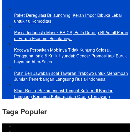
Paket Deregulasi Di-launching, Keran Impor Dibuka Lebar
untuk 10 Komoditas
Pasca Indonesia Masuk BRICS, Putin Dorong RI Ambil Peran
di Forum Ekonomi Besutannya
Kecewa Perbaikan Mobilnya Tidak Kunjung Selesai,
Pengguna Ioniq 5 Kritik Hyundai: Gencar Promosi tapi Buruk
Layanan After-Sales
Putin Beri Jawaban soal Tawaran Prabowo untuk Menambah
Jumlah Penerbangan Langsung Rusia-Indonesia
Kinar Resto, Rekomendasi Tempat Kuliner di Bandar
Lampung Bersama Keluarga dan Orang Tersayang
Tags Populer
DPRD Bandar Lampung
Lampung