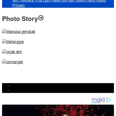
Istri ‘Pelihara’ Pria Lain Pakai Duit dari Suami yang Hidup
Prihatin
Photo Story
MENGIBA
PARKIR SEMBARANG
SEJAK DINI
TETAP SEMANGAT
BERJIBAKU
Populer
Komentar