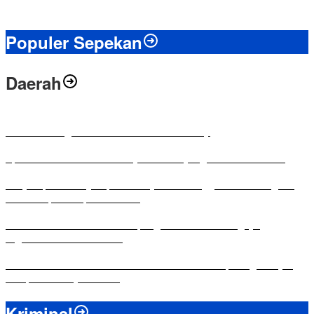
Populer Sepekan
Daerah
Antusias Warga di Reses Ketua DPRD Mesuji
Apresiasi Ketua DPRD Mesuji di Hut Bayangkara ke-80 Tahun
Penyampaian LKPJ Bupati Mesuji Tahun Anggaran 2025 Digelar
dalam Rapat Paripurna DPRD
Komisi IV DPRD Bandar Lampung Tekankan Pentingnya
Digitalisasi Sekolah Dasar
Yuni Karnelis Bentuk Komunitas Teluk Menanam, Warga Diajak
Hidupkan Budaya Tanam
Kriminal