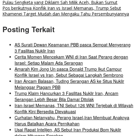
Pulau Sengketa yang Diklaim Sah Milik Aceh, Bukan Sumut
Pos berikutnya
Konflik Iran vs Israel Memanas, Trump Sebut
Khamenei Target Mudah dan Mengaku Tahu Persembunyiannya
Posting Terkait
AS Surati Dewan Keamanan PBB pasca Sempat Menyerang
3 Fasilitas Nuklir Iran
Cerita Momen Mencekam WNI di Iran Saat Perang dengan
Israel: Setiap Malam Ada Serangan
Amarah Kim Jong Un pasca Donald Trump Ikut Campur
Konflik Israel vs Iran, Sebut Sebagai Langkah Sembrono
Iran Ancam Balasan, Tuding Serangan AS ke Situs Nuklir
Melanggar Piagam PBB
Trump Klaim Hancurkan 3 Fasilitas Nuklir Iran, Ancam
Serangan Lebih Besar Bila Damai Ditolak
Iran-Israel Memanas, TNI Sebut 126 WNI Terjebak di Wilayah
Konflik Kini Bersedia Dievakuasi
Curhatan Netanyahu, Perang Israel-Iran Membuat Anaknya
Harus Batalkan Acara Pernikahan
Usai Rapat Intelijen, AS Sebut Iran Produksi Bom Nuklir
dalam Hitungan Sepekan