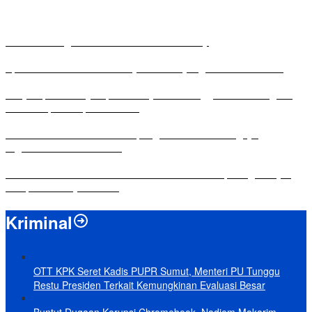
Antusias Warga di Reses Ketua DPRD Mesuji
Apresiasi Ketua DPRD Mesuji di Hut Bayangkara ke-80 Tahun
Penyampaian LKPJ Bupati Mesuji Tahun Anggaran 2025 Digelar
dalam Rapat Paripurna DPRD
Komisi IV DPRD Bandar Lampung Tekankan Pentingnya
Digitalisasi Sekolah Dasar
Yuni Karnelis Bentuk Komunitas Teluk Menanam, Warga Diajak
Hidupkan Budaya Tanam
Kriminal
OTT KPK Seret Kadis PUPR Sumut, Menteri PU Tunggu
Restu Presiden Terkait Kemungkinan Evaluasi Besar
Buntut Dugaan Korupsi Chromebook, Nadiem Makarim