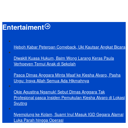
Baru KelarPolemik 4 Pulau Sumut-Aceh, Muncul Klaim 43 Pulau RI
yang Kini dalam Sengketa
Entertaiment
Heboh Kabar Peterpan Comeback, Uki Kautsar Angkat Bicara
Diwakili Kuasa Hukum, Baim Wong Larang Keras Paula
Verhoeven Temui Anak di Sekolah
Pasca Dimas Anggara Minta Maaf ke Kiesha Alvaro, Pasha
Ungu: Insya Allah Semua Ada Hikmahnya
Okie Agustina Ngamuk! Sebut Dimas Anggara Tak
Profesional pasca Insiden Pemukulan Kiesha Alvaro di Lokasi
Syuting
Nyemplung ke Kolam, Suami Inul Masuk IGD Gegara Alamai
Luka Parah hingga Operasi