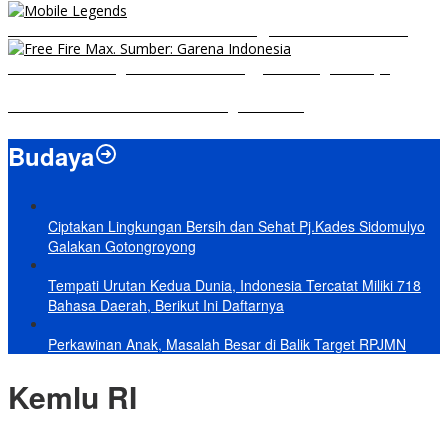
8 Hero Midlaner Terbaik untuk Roaming, Sidelane Auto Aman!
Free Fire Max Segera Rilis! Catat Tanggal Pra-Registrasinya
Build Natalia Tersakit di Mobile Legends 2021
Budaya
Ciptakan Lingkungan Bersih dan Sehat Pj.Kades Sidomulyo
Galakan Gotongroyong
Tempati Urutan Kedua Dunia, Indonesia Tercatat Miliki 718
Bahasa Daerah, Berikut Ini Daftarnya
Perkawinan Anak, Masalah Besar di Balik Target RPJMN
Kemlu RI