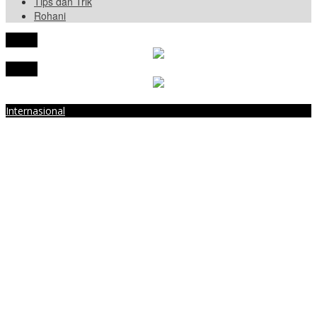
Tips dan Trik
Rohani
tutup
tutup
Internasional
Di Tengah Perang Iran vs Israel, Kemlu RI Sebut 580 WNI Terjebak
di Kota Qom hingga Rafah
Menpan-RB Tegaskan WFA bagi ASN Hanya Opsional, Bukan
Kewajiban
Presiden Prabowo Resmi Mulai Proyek Raksasa Baterai Kendaraan
Listrik Senilai Rp95,5 Triliun
Laporkan 212 Merek Beras yang Diklaim Bermasalah, Mentan
Amran Klaim Sudah Telepon Kapolri dan Jaksa Agung
Terungkap, Ternyata Ini Alasan Basarnas Evakuasi Juliana Marins
Tanpa Helikopter