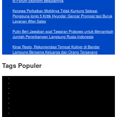
di Forum Ekonomi Besutannya
Kecewa Perbaikan Mobilnya Tidak Kunjung Selesai,
Pengguna Ioniq 5 Kritik Hyundai: Gencar Promosi tapi Buruk
Layanan After-Sales
Putin Beri Jawaban soal Tawaran Prabowo untuk Menambah
Jumlah Penerbangan Langsung Rusia-Indonesia
Kinar Resto, Rekomendasi Tempat Kuliner di Bandar
Lampung Bersama Keluarga dan Orang Tersayang
Tags Populer
DPRD Bandar Lampung
Lampung
Iran
pemkot bandar lampung
Jokowi
DPRD Bandarlampung
Israel
Wiyadi