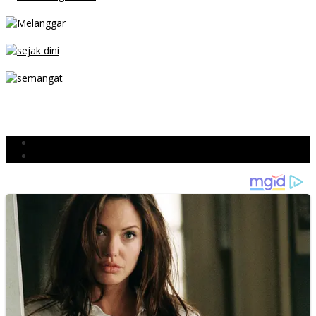
MENGIBA
PARKIR SEMBARANG
SEJAK DINI
TETAP SEMANGAT
BERJIBAKU
Populer
Komentar