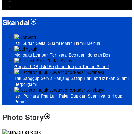
Prabowo
paripurna
Skandal
Istri Sudah Setia, Suami Malah Hamili Mertua
Mengaku Lembur, Ternyata ‘Begituan’ dengan Bos
Gegara LDR, Istri Begituan dengan Teman Suami
Tak Sanggup Servis Ranjang Satiap Hari, Istri Izinkan Suami
Berpoligami
Istri ‘Pelihara’ Pria Lain Pakai Duit dari Suami yang Hidup
Prihatin
Photo Story