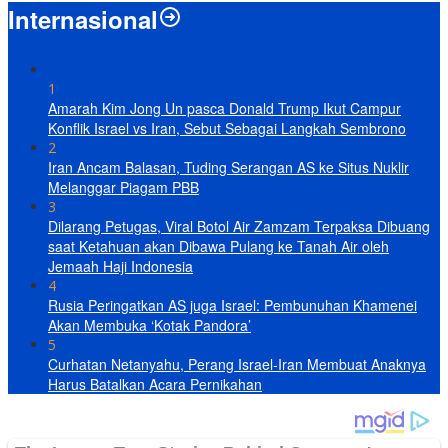
Internasional
1
Amarah Kim Jong Un pasca Donald Trump Ikut Campur
Konflik Israel vs Iran, Sebut Sebagai Langkah Sembrono
2
Iran Ancam Balasan, Tuding Serangan AS ke Situs Nuklir
Melanggar Piagam PBB
3
Dilarang Petugas, Viral Botol Air Zamzam Terpaksa Dibuang
saat Ketahuan akan Dibawa Pulang ke Tanah Air oleh
Jemaah Haji Indonesia
4
Rusia Peringatkan AS juga Israel: Pembunuhan Khamenei
Akan Membuka ‘Kotak Pandora’
5
Curhatan Netanyahu, Perang Israel-Iran Membuat Anaknya
Harus Batalkan Acara Pernikahan