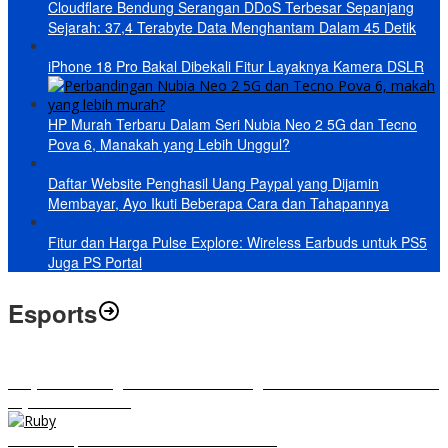
Cloudflare Bendung Serangan DDoS Terbesar Sepanjang
Sejarah: 37,4 Terabyte Data Menghantam Dalam 45 Detik
iPhone 18 Pro Bakal Dibekali Fitur Layaknya Kamera DSLR
HP Murah Terbaru Dalam Seri Nubia Neo 2 5G dan Tecno
Pova 6, Manakah yang Lebih Unggul?
Daftar Website Penghasil Uang Paypal yang Dijamin
Membayar, Ayo Ikuti Beberapa Cara dan Tahapannya
Fitur dan Harga Pulse Explore: Wireless Earbuds untuk PS5
Juga PS Portal
Esports
RRQ vs EVOS Legends: Berikut Ini Rangkuman El Clasico di MPL ID
Sejak Awal Dimulai
5 Hero Top Pick MPL Indonesia Season 8