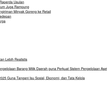
Raperda Usulan
elum Juga Rampung
ngiriman Minyak Goreng ke Retail
Kedepan
arga
n Lebih Realistis
elolaan Barang Milik Daerah guna Perkuat Sistem Pengelolaan Ase
25 Guna Tangani Isu Sosial, Ekonomi, dan Tata Kelola