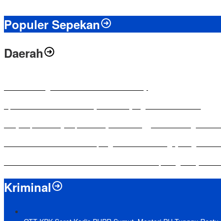
Populer Sepekan
Daerah
Antusias Warga di Reses Ketua DPRD Mesuji
Apresiasi Ketua DPRD Mesuji di Hut Bayangkara ke-80 Tahun
Penyampaian LKPJ Bupati Mesuji Tahun Anggaran 2025 Digelar da
Komisi IV DPRD Bandar Lampung Tekankan Pentingnya Digitalisasi
Yuni Karnelis Bentuk Komunitas Teluk Menanam, Warga Diajak Hi
Kriminal