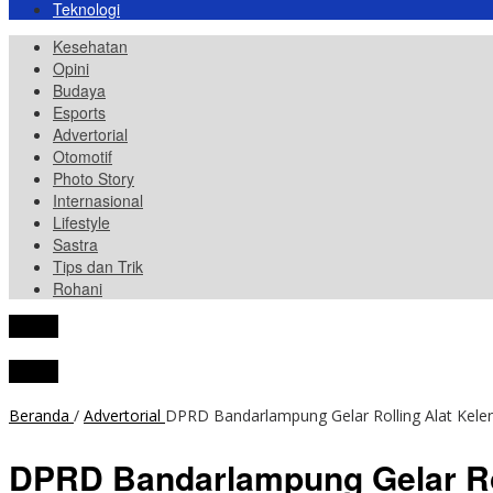
Teknologi
Kesehatan
Opini
Budaya
Esports
Advertorial
Otomotif
Photo Story
Internasional
Lifestyle
Sastra
Tips dan Trik
Rohani
tutup
tutup
Beranda
/
Advertorial
DPRD Bandarlampung Gelar Rolling Alat Kel
DPRD Bandarlampung Gelar Ro