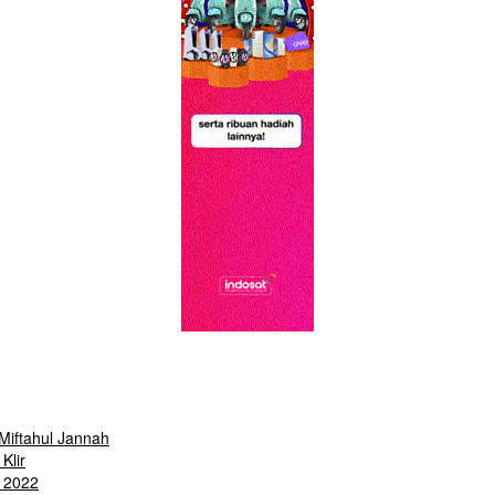
iftahul Jannah
Klir
 2022