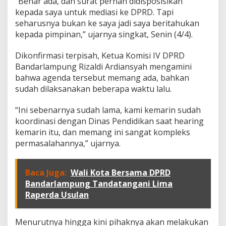
“Benar ada, dan surat pernah didisposisikan
i
k
kepada saya untuk mediasi ke DPRD. Tapi
S
seharusnya bukan ke saya jadi saya beritahukan
M
kepada pimpinan,” ujarnya singkat, Senin (4/4).
P
I
Dikonfirmasi terpisah, Ketua Komisi IV DPRD
T
M
Bandarlampung Rizaldi Ardiansyah mengamini
i
bahwa agenda tersebut memang ada, bahkan
f
sudah dilaksanakan beberapa waktu lalu.
t
a
“Ini sebenarnya sudah lama, kami kemarin sudah
h
u
koordinasi dengan Dinas Pendidikan saat hearing
l
kemarin itu, dan memang ini sangat kompleks
J
permasalahannya,” ujarnya.
a
n
n
Baca Juga:
Wali Kota Bersama DPRD
a
h
Bandarlampung Tandatangani Lima
Raperda Usulan
Menurutnya hingga kini pihaknya akan melakukan