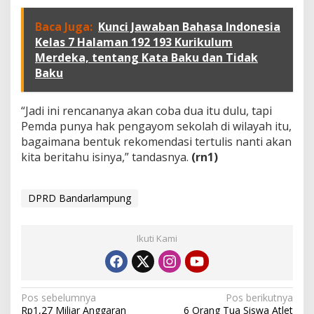
Baca Juga:
Kunci Jawaban Bahasa Indonesia
Kelas 7 Halaman 192 193 Kurikulum
Merdeka, tentang Kata Baku dan Tidak
Baku
“Jadi ini rencananya akan coba dua itu dulu, tapi
Pemda punya hak pengayom sekolah di wilayah itu,
bagaimana bentuk rekomendasi tertulis nanti akan
kita beritahu isinya,” tandasnya.
(rn1)
DPRD Bandarlampung
Ikuti Kami
N
Pos sebelumnya
Pos berikutnya
Rp1,27 Miliar Anggaran
6 Orang Tua Siswa Atlet