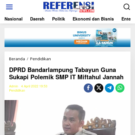
L
e
w
Nasional
Daerah
Politik
Ekonomi dan Bisnis
Entert
a
t
i
k
e
k
o
n
Beranda
/
Pendidikan
D
t
P
e
DPRD Bandarlampung Tabayun Guna
R
n
Sukapi Polemik SMP IT Miftahul Jannah
D
B
a
Admin
4 April 2022 19:53
Pendidikan
n
d
a
r
l
a
m
p
u