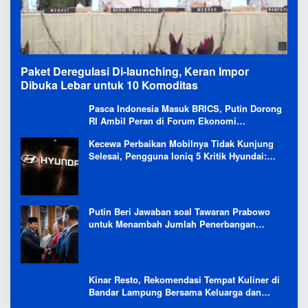
Paket Deregulasi Di-launching, Keran Impor
Dibuka Lebar untuk 10 Komoditas
Pasca Indonesia Masuk BRICS, Putin Dorong
RI Ambil Peran di Forum Ekonomi
Besutannya
Kecewa Perbaikan Mobilnya Tidak Kunjung
Selesai, Pengguna Ioniq 5 Kritik Hyundai:
Gencar Promosi tapi Buruk Layanan After-
Sales
Putin Beri Jawaban soal Tawaran Prabowo
untuk Menambah Jumlah Penerbangan
Langsung Rusia-Indonesia
Kinar Resto, Rekomendasi Tempat Kuliner di
Bandar Lampung Bersama Keluarga dan
Orang Tersayang