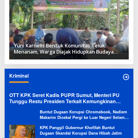
Yuni Karnelis Bentuk Komunitas Teluk
Menanam, Warga Diajak Hidupkan Budaya
Tanam
Kriminal
OTT KPK Seret Kadis PUPR Sumut, Menteri PU
Tunggu Restu Presiden Terkait Kemungkinan
Evaluasi Besar
Buntut Dugaan Korupsi Chromebook, Nadiem
Makarim Dicekal Pergi ke Luar Negeri Selama
6 Bulan
KPK Panggil Gubernur Khofifah Buntut
Dugaan Skandal Korupsi Dana Hibah Jatim