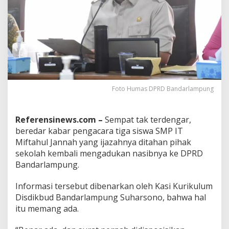
n
g
T
a
b
a
y
u
n
Foto Humas DPRD Bandarlampung
G
u
n
Referensinews.com –
Sempat tak terdengar,
a
S
beredar kabar pengacara tiga siswa SMP IT
u
Miftahul Jannah yang ijazahnya ditahan pihak
k
sekolah kembali mengadukan nasibnya ke DPRD
a
Bandarlampung.
p
i
P
Informasi tersebut dibenarkan oleh Kasi Kurikulum
o
Disdikbud Bandarlampung Suharsono, bahwa hal
l
itu memang ada.
e
m