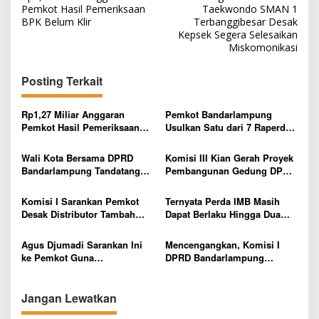
a
Pemkot Hasil Pemeriksaan
Taekwondo SMAN 1
v
BPK Belum Klir
Terbanggibesar Desak
Kepsek Segera Selesaikan
i
Miskomonikasi
g
Posting Terkait
a
s
Rp1,27 Miliar Anggaran
Pemkot Bandarlampung
i
Pemkot Hasil Pemeriksaan
Usulkan Satu dari 7 Raperda
p
BPK Belum Klir
di Tahun 2022
Wali Kota Bersama DPRD
Komisi III Kian Gerah Proyek
o
Bandarlampung Tandatangani
Pembangunan Gedung DPRD
s
Lima Raperda Usulan
Belum Juga Rampung
Komisi I Sarankan Pemkot
Ternyata Perda IMB Masih
Desak Distributor Tambah
Dapat Berlaku Hingga Dua
Kuota Pengiriman Minyak
Tahun Kedepan
Goreng ke Retail
Agus Djumadi Sarankan Ini
Mencengangkan, Komisi I
ke Pemkot Guna
DPRD Bandarlampung
Kesejahteraan Warga
Temukan Pemotongan B2
Tidak Berizin Berdiri Puluhan
Tahun
Jangan Lewatkan