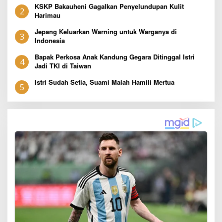
KSKP Bakauheni Gagalkan Penyelundupan Kulit
2
Harimau
Jepang Keluarkan Warning untuk Warganya di
3
Indonesia
Bapak Perkosa Anak Kandung Gegara Ditinggal Istri
4
Jadi TKI di Taiwan
Istri Sudah Setia, Suami Malah Hamili Mertua
5