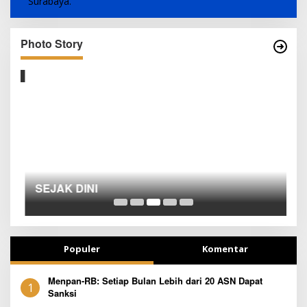
Photo Story
SEJAK DINI
T
Populer
Komentar
Menpan-RB: Setiap Bulan Lebih dari 20 ASN Dapat
1
Sanksi