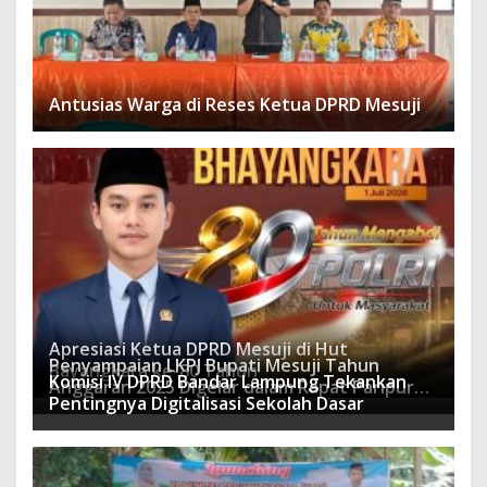
Antusias Warga di Reses Ketua DPRD Mesuji
Apresiasi Ketua DPRD Mesuji di Hut
Penyampaian LKPJ Bupati Mesuji Tahun
Bayangkara ke-80 Tahun
Komisi IV DPRD Bandar Lampung Tekankan
Anggaran 2025 Digelar dalam Rapat Paripurna
Pentingnya Digitalisasi Sekolah Dasar
DPRD