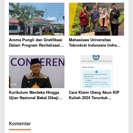
Aroma Pungli dan Gratifikasi
Mahasiswa Universitas
Dalam Program Revitalisasi
Teknokrat Indonesia Indra
Sekolah di Mesuji Mencuat
Maulana Ciptakan Alat
Monitoring Pertumbuhan
Bibit Alpukat Hijau Bundar
Kurikulum Merdeka Hingga
Cara Klaim Ulang Akun KIP
Ujian Nasional Bakal Dikaji
Kuliah 2024 Teruntuk
Ulang Oleh Mendikdasmen
Pendaftar Periode Januari-
Abdul Mu’ti
Juni
Komentar