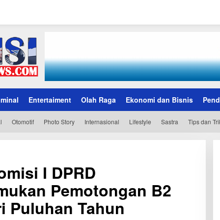
iminal
Entertaiment
Olah Raga
Ekonomi dan Bisnis
Pend
l
Otomotif
Photo Story
Internasional
Lifestyle
Sastra
Tips dan Tri
omisi I DPRD
mukan Pemotongan B2
iri Puluhan Tahun