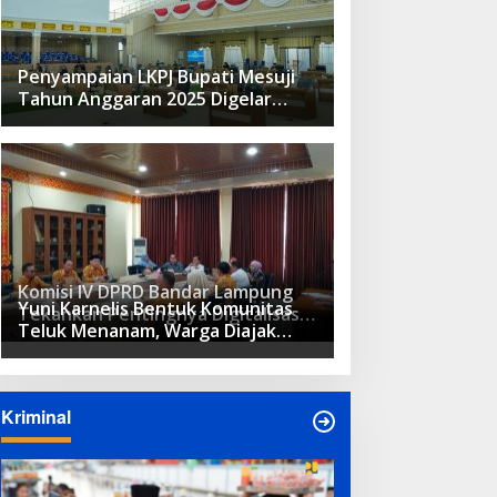
Penyampaian LKPJ Bupati Mesuji
Tahun Anggaran 2025 Digelar
dalam Rapat Paripurna DPRD
Komisi IV DPRD Bandar Lampung
Yuni Karnelis Bentuk Komunitas
Tekankan Pentingnya Digitalisasi
Teluk Menanam, Warga Diajak
Sekolah Dasar
Hidupkan Budaya Tanam
Kriminal