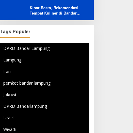
Menambah Jumlah
Kinar Resto, Rekomendasi
Penerbangan Langsung Rusia-
Tempat Kuliner di Bandar
Indonesia
Lampung Bersama Keluarga
dan Orang Tersayang
Tags Populer
DPRD Bandar Lampung
Lampung
Iran
pemkot bandar lampung
Jokowi
DPRD Bandarlampung
Israel
Wiyadi