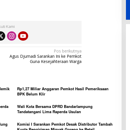
kuti Kami
Pos berikutnya
Agus Djumadi Sarankan Ini ke Pemkot
Guna Kesejahteraan Warga
lemik
Rp1,27 Miliar Anggaran Pemkot Hasil Pemeriksaan
BPK Belum Klir
perda
Wali Kota Bersama DPRD Bandarlampung
Tandatangani Lima Raperda Usulan
dung
Komisi I Sarankan Pemkot Desak Distributor Tambah
Kuota Pengiriman Minyak Goreng ke Retail