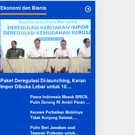
Ekonomi dan Bisnis
Paket Deregulasi Di-launching, Keran
Impor Dibuka Lebar untuk 10
Komoditas
Pasca Indonesia Masuk BRICS,
Putin Dorong RI Ambil Peran di
Forum Ekonomi Besutannya
Kecewa Perbaikan Mobilnya
Tidak Kunjung Selesai,
Pengguna Ioniq 5 Kritik
Putin Beri Jawaban soal
Hyundai: Gencar Promosi tapi
Tawaran Prabowo untuk
Buruk Layanan After-Sales