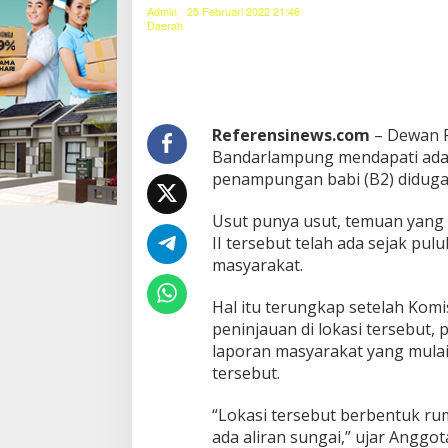
n
Admin
25 Februari 2022 21:46
g
Daerah
k
a
n
,
K
o
Referensinews.com
– Dewan P
m
Bandarlampung mendapati ad
i
penampungan babi (B2) diduga 
s
i
Usut punya usut, temuan yang d
I
D
II tersebut telah ada sejak pu
P
masyarakat.
R
D
Hal itu terungkap setelah Ko
B
peninjauan di lokasi tersebut, 
a
n
laporan masyarakat yang mulai
d
tersebut.
a
r
“Lokasi tersebut berbentuk r
l
ada aliran sungai,” ujar Angg
a