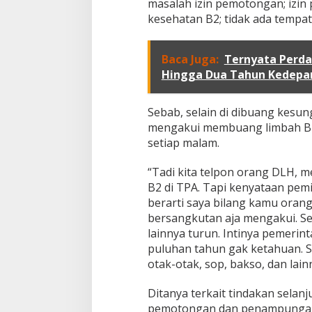
masalah izin pemotongan; izin
T
kesehatan B2; tidak ada tempat
a
h
u
Baca Juga:
n
Ternyata Perda
Hingga Dua Tahun Kedepa
Sebab, selain di dibuang kesu
mengakui membuang limbah B2
setiap malam.
“Tadi kita telpon orang DLH, 
B2 di TPA. Tapi kenyataan pemi
berarti saya bilang kamu orang
bersangkutan aja mengakui. Se
lainnya turun. Intinya pemerin
puluhan tahun gak ketahuan. Sel
otak-otak, sop, bakso, dan lain
Ditanya terkait tindakan selan
pemotongan dan penampungan 