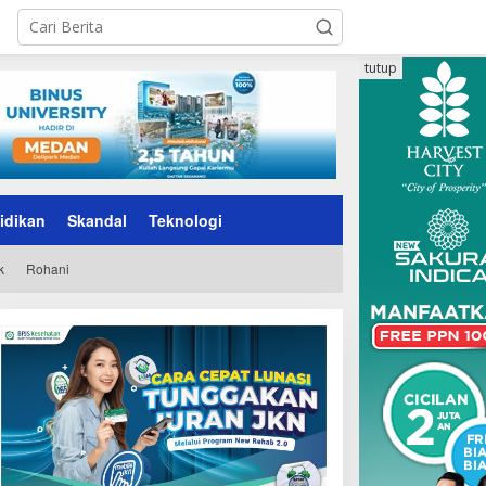
tutup
idikan
Skandal
Teknologi
k
Rohani