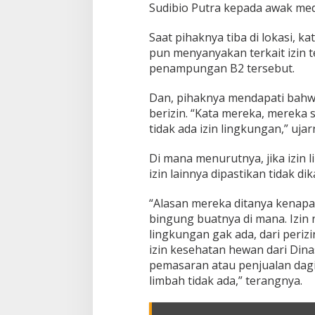
m
Sudibio Putra kepada awak medi
p
u
Saat pihaknya tiba di lokasi, k
n
pun menyanyakan terkait izin
g
penampungan B2 tersebut.
T
e
m
Dan, pihaknya mendapati bahwa
u
berizin. “Kata mereka, mereka
k
tidak ada izin lingkungan,” ujar
a
n
Di mana menurutnya, jika izin 
P
e
izin lainnya dipastikan tidak di
m
o
“Alasan mereka ditanya kenapa 
t
bingung buatnya di mana. Izin n
o
lingkungan gak ada, dari peri
n
g
izin kesehatan hewan dari Dina
a
pemasaran atau penjualan dag
n
limbah tidak ada,” terangnya.
B
2
T