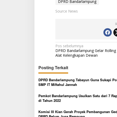
DPRD Bandarlampung
Source News
I
N
Pos sebelumnya
DPRD Bandarlampung Gelar Rolling
a
Alat Kelengkapan Dewan
v
i
Posting Terkait
g
DPRD Bandarlampung Tabayun Guna Sukapi Po
a
SMP IT Miftahul Jannah
s
Pemkot Bandarlampung Usulkan Satu dari 7 Ra
i
di Tahun 2022
p
o
Komisi III Kian Gerah Proyek Pembangunan Ge
DPRD Belum Juga Rampung