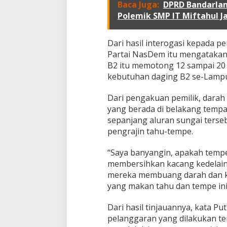
Baca Juga:
DPRD Bandarla
i
d
Polemik SMP IT Miftahul J
a
k
B
Dari hasil interogasi kepada p
e
Partai NasDem itu mengatakan
r
B2 itu memotong 12 sampai 20
i
kebutuhan daging B2 se-Lamp
z
i
n
Dari pengakuan pemilik, darah 
B
yang berada di belakang temp
e
sepanjang aluran sungai terseb
r
pengrajin tahu-tempe.
d
i
r
“Saya banyangin, apakah tempe 
i
membersihkan kacang kedelain
P
mereka membuang darah dan kot
u
yang makan tahu dan tempe ini
l
u
h
Dari hasil tinjauannya, kata P
a
pelanggaran yang dilakukan t
n