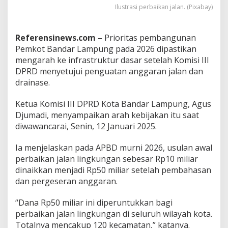
n
Ilustrasi perbaikan jalan. (Pixabay)
P
a
s
Referensinews.com –
Prioritas pembangunan
a
Pemkot Bandar Lampung pada 2026 dipastikan
r
mengarah ke infrastruktur dasar setelah Komisi III
K
o
DPRD menyetujui penguatan anggaran jalan dan
g
drainase.
a
D
Ketua Komisi III DPRD Kota Bandar Lampung, Agus
i
Djumadi, menyampaikan arah kebijakan itu saat
c
o
diwawancarai, Senin, 12 Januari 2025.
r
e
Ia menjelaskan pada APBD murni 2026, usulan awal
t
perbaikan jalan lingkungan sebesar Rp10 miliar
,
dinaikkan menjadi Rp50 miliar setelah pembahasan
D
P
dan pergeseran anggaran.
R
D
“Dana Rp50 miliar ini diperuntukkan bagi
B
perbaikan jalan lingkungan di seluruh wilayah kota.
a
Totalnya mencakup 120 kecamatan,” katanya.
n