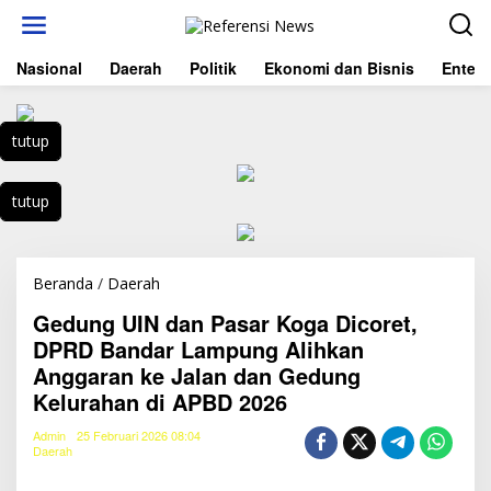
L
e
w
Nasional
Daerah
Politik
Ekonomi dan Bisnis
Entert
a
t
i
k
tutup
e
k
o
tutup
n
t
e
n
Beranda
/
Daerah
G
e
Gedung UIN dan Pasar Koga Dicoret,
d
u
DPRD Bandar Lampung Alihkan
n
Anggaran ke Jalan dan Gedung
g
Kelurahan di APBD 2026
U
I
Admin
25 Februari 2026 08:04
N
Daerah
d
a