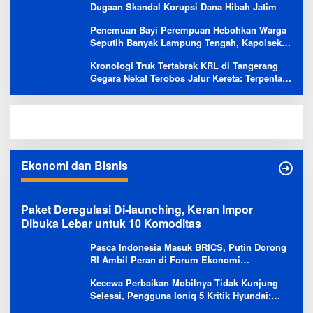
Dugaan Skandal Korupsi Dana Hibah Jatim
Penemuan Bayi Perempuan Hebohkan Warga
Seputih Banyak Lampung Tengah, Kapolsek:
Masih Kami Lakukan Penyelidikan
Kronologi Truk Tertabrak KRL di Tangerang
Gegara Nekat Terobos Jalur Kereta: Terpental,
Timpa 2 Motor
Ekonomi dan Bisnis
Paket Deregulasi Di-launching, Keran Impor
Dibuka Lebar untuk 10 Komoditas
Pasca Indonesia Masuk BRICS, Putin Dorong
RI Ambil Peran di Forum Ekonomi
Besutannya
Kecewa Perbaikan Mobilnya Tidak Kunjung
Selesai, Pengguna Ioniq 5 Kritik Hyundai:
Gencar Promosi tapi Buruk Layanan After-