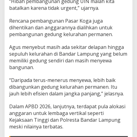
“Hibah pembangunan gedung UIN malah kita
k
batalkan karena tidak urgent,” ujarnya.
e
J
Rencana pembangunan Pasar Koga juga
a
l
dihentikan dan anggarannya dialihkan untuk
a
pembangunan gedung kelurahan permanen.
n
d
Agus menyebut masih ada sekitar delapan hingga
a
sepuluh kelurahan di Bandar Lampung yang belum
n
G
memiliki gedung sendiri dan masih menyewa
e
bangunan.
d
u
“Daripada terus-menerus menyewa, lebih baik
n
dibangunkan gedung kelurahan permanen. Itu
g
K
jauh lebih efisien dalam jangka panjang,” jelasnya.
e
l
Dalam APBD 2026, lanjutnya, terdapat pula alokasi
u
anggaran untuk lembaga vertikal seperti
r
Kejaksaan Tinggi dan Polresta Bandar Lampung
a
h
meski nilainya terbatas.
a
n