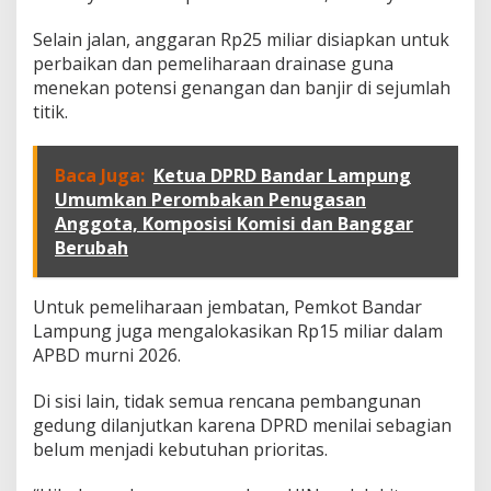
d
a
Selain jalan, anggaran Rp25 miliar disiapkan untuk
r
perbaikan dan pemeliharaan drainase guna
L
menekan potensi genangan dan banjir di sejumlah
a
titik.
m
p
u
n
Baca Juga:
Ketua DPRD Bandar Lampung
g
Umumkan Perombakan Penugasan
A
Anggota, Komposisi Komisi dan Banggar
l
Berubah
i
h
k
Untuk pemeliharaan jembatan, Pemkot Bandar
a
n
Lampung juga mengalokasikan Rp15 miliar dalam
A
APBD murni 2026.
n
g
Di sisi lain, tidak semua rencana pembangunan
g
gedung dilanjutkan karena DPRD menilai sebagian
a
r
belum menjadi kebutuhan prioritas.
a
n