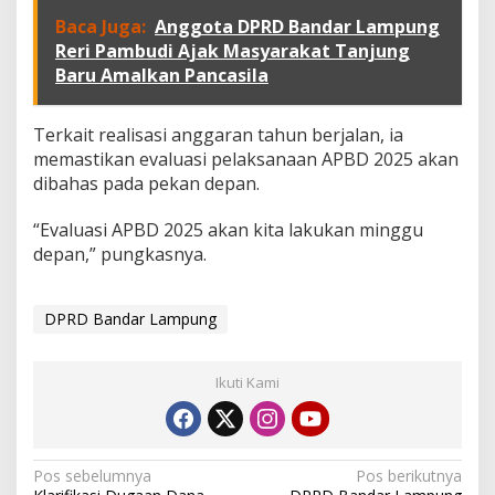
d
Baca Juga:
Anggota DPRD Bandar Lampung
i
Reri Pambudi Ajak Masyarakat Tanjung
A
Baru Amalkan Pancasila
P
B
D
Terkait realisasi anggaran tahun berjalan, ia
2
0
memastikan evaluasi pelaksanaan APBD 2025 akan
2
dibahas pada pekan depan.
6
“Evaluasi APBD 2025 akan kita lakukan minggu
depan,” pungkasnya.
DPRD Bandar Lampung
Ikuti Kami
N
Pos sebelumnya
Pos berikutnya