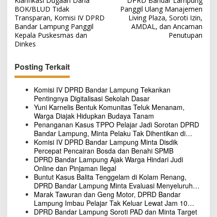
Klarifikasi Dugaan Dana
DPRD Bandar Lampung
a
BOK/BLUD Tidak
Panggil Ulang Manajemen
v
Transparan, Komisi IV DPRD
Living Plaza, Soroti Izin,
Bandar Lampung Panggil
AMDAL, dan Ancaman
i
Kepala Puskesmas dan
Penutupan
g
Dinkes
a
Posting Terkait
s
i
Komisi IV DPRD Bandar Lampung Tekankan
p
Pentingnya Digitalisasi Sekolah Dasar
Yuni Karnelis Bentuk Komunitas Teluk Menanam,
o
Warga Diajak Hidupkan Budaya Tanam
Penanganan Kasus TPPO Pelajar Jadi Sorotan DPRD
s
Bandar Lampung, Minta Pelaku Tak Dihentikan di
Tersangka Awal
Komisi IV DPRD Bandar Lampung Minta Disdik
Percepat Pencairan Bosda dan Benahi SPMB
DPRD Bandar Lampung Ajak Warga Hindari Judi
Online dan Pinjaman Ilegal
Buntut Kasus Balita Tenggelam di Kolam Renang,
DPRD Bandar Lampung Minta Evaluasi Menyeluruh
Hotel
Marak Tawuran dan Geng Motor, DPRD Bandar
Lampung Imbau Pelajar Tak Keluar Lewat Jam 10
Malam
DPRD Bandar Lampung Soroti PAD dan Minta Target