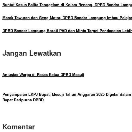
Buntut Kasus Balita Tenggelam di Kolam Renang, DPRD Bandar Lampu
Marak Tawuran dan Geng Motor, DPRD Bandar Lampung Imbau Pelajar
DPRD Bandar Lampung Soroti PAD dan Minta Target Pendapatan Lebih 
Jangan Lewatkan
Antusias Warga di Reses Ketua DPRD Mesuji
Penyampaian LKPJ Bupati Mesuji Tahun Anggaran 2025 Digelar dalam
Rapat Paripurna DPRD
Komentar