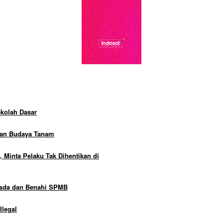
kolah Dasar
kan Budaya Tanam
Minta Pelaku Tak Dihentikan di
osda dan Benahi SPMB
Ilegal