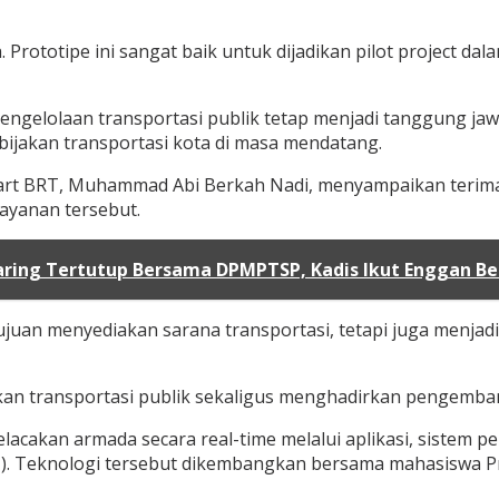
 Prototipe ini sangat baik untuk dijadikan pilot project da
lolaan transportasi publik tetap menjadi tanggung jawab
ijakan transportasi kota di masa mendatang.
mart BRT, Muhammad Abi Berkah Nadi, menyampaikan terim
ayanan tersebut.
ring Tertutup Bersama DPMPTSP, Kadis Ikut Enggan Be
juan menyediakan sarana transportasi, tetapi juga menja
ransportasi publik sekaligus menghadirkan pengembangan t
ti pelacakan armada secara real-time melalui aplikasi, sis
(AI). Teknologi tersebut dikembangkan bersama mahasiswa P