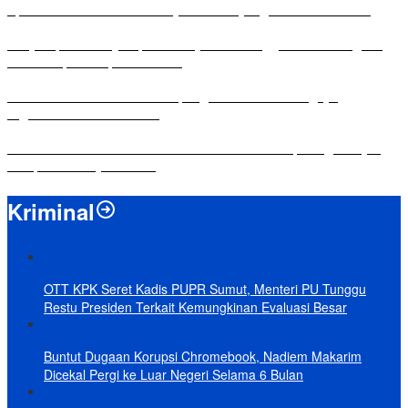
Apresiasi Ketua DPRD Mesuji di Hut Bayangkara ke-80 Tahun
Penyampaian LKPJ Bupati Mesuji Tahun Anggaran 2025 Digelar
dalam Rapat Paripurna DPRD
Komisi IV DPRD Bandar Lampung Tekankan Pentingnya
Digitalisasi Sekolah Dasar
Yuni Karnelis Bentuk Komunitas Teluk Menanam, Warga Diajak
Hidupkan Budaya Tanam
Kriminal
OTT KPK Seret Kadis PUPR Sumut, Menteri PU Tunggu
Restu Presiden Terkait Kemungkinan Evaluasi Besar
Buntut Dugaan Korupsi Chromebook, Nadiem Makarim
Dicekal Pergi ke Luar Negeri Selama 6 Bulan