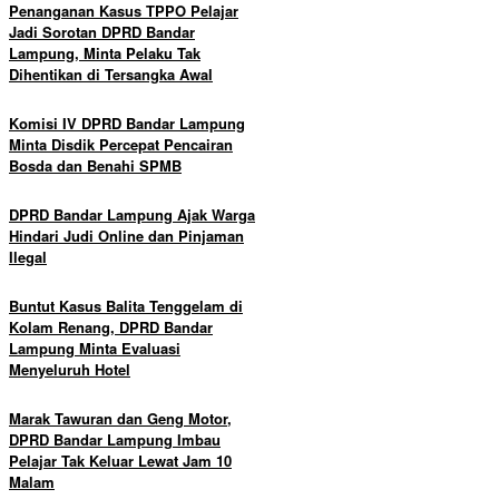
Penanganan Kasus TPPO Pelajar
Jadi Sorotan DPRD Bandar
Lampung, Minta Pelaku Tak
Dihentikan di Tersangka Awal
Komisi IV DPRD Bandar Lampung
Minta Disdik Percepat Pencairan
Bosda dan Benahi SPMB
DPRD Bandar Lampung Ajak Warga
Hindari Judi Online dan Pinjaman
Ilegal
Buntut Kasus Balita Tenggelam di
Kolam Renang, DPRD Bandar
Lampung Minta Evaluasi
Menyeluruh Hotel
Marak Tawuran dan Geng Motor,
DPRD Bandar Lampung Imbau
Pelajar Tak Keluar Lewat Jam 10
Malam