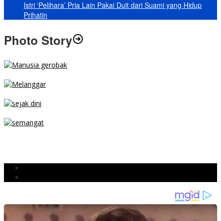
Istri ‘Pelihara’ Pria Lain Pakai Duit dari Suami yang Hidup
Prihatin
Photo Story
MENGIBA
PARKIR SEMBARANG
SEJAK DINI
TETAP SEMANGAT
BERJIBAKU
Populer
Komentar