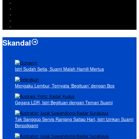
DPRD Bandarlampung
Israel
Wiyadi
Prabowo
paripurna
Skandal
Istri Sudah Setia, Suami Malah Hamili Mertua
Mengaku Lembur, Ternyata ‘Begituan’ dengan Bos
Gegara LDR, Istri Begituan dengan Teman Suami
Tak Sanggup Servis Ranjang Satiap Hari, Istri Izinkan Suami
Berpoligami