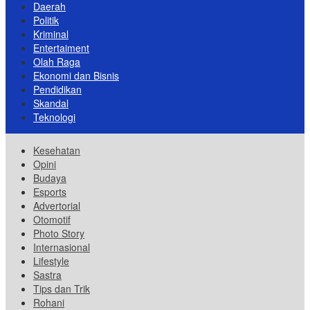
Daerah
Politik
Kriminal
Entertaiment
Olah Raga
Ekonomi dan Bisnis
Pendidikan
Skandal
Teknologi
Kesehatan
Opini
Budaya
Esports
Advertorial
Otomotif
Photo Story
Internasional
Lifestyle
Sastra
Tips dan Trik
Rohani