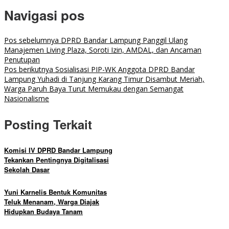
Navigasi pos
Pos sebelumnya
DPRD Bandar Lampung Panggil Ulang
Manajemen Living Plaza, Soroti Izin, AMDAL, dan Ancaman
Penutupan
Pos berikutnya
Sosialisasi PIP-WK Anggota DPRD Bandar
Lampung Yuhadi di Tanjung Karang Timur Disambut Meriah,
Warga Paruh Baya Turut Memukau dengan Semangat
Nasionalisme
Posting Terkait
Komisi IV DPRD Bandar Lampung
Tekankan Pentingnya Digitalisasi
Sekolah Dasar
Yuni Karnelis Bentuk Komunitas
Teluk Menanam, Warga Diajak
Hidupkan Budaya Tanam