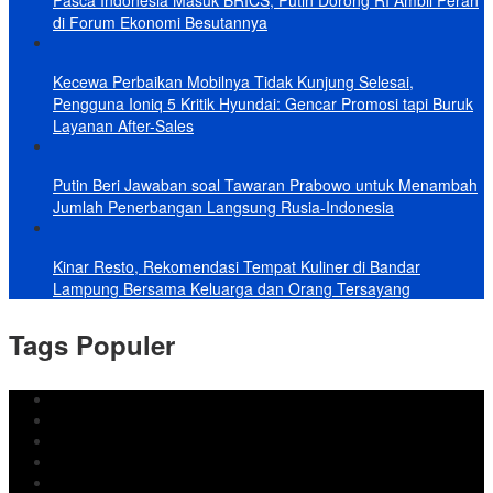
Pasca Indonesia Masuk BRICS, Putin Dorong RI Ambil Peran
di Forum Ekonomi Besutannya
Kecewa Perbaikan Mobilnya Tidak Kunjung Selesai,
Pengguna Ioniq 5 Kritik Hyundai: Gencar Promosi tapi Buruk
Layanan After-Sales
Putin Beri Jawaban soal Tawaran Prabowo untuk Menambah
Jumlah Penerbangan Langsung Rusia-Indonesia
Kinar Resto, Rekomendasi Tempat Kuliner di Bandar
Lampung Bersama Keluarga dan Orang Tersayang
Tags Populer
DPRD Bandar Lampung
Lampung
Iran
pemkot bandar lampung
Jokowi