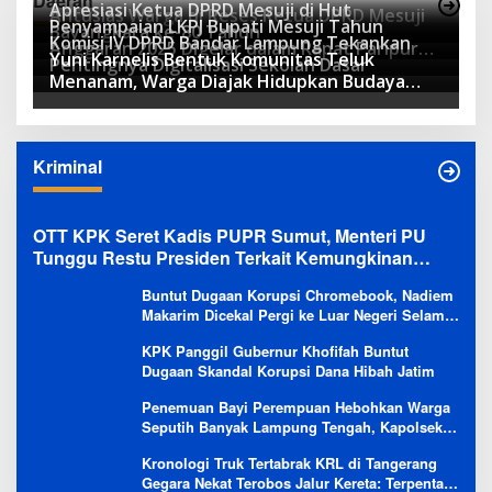
Daerah
Apresiasi Ketua DPRD Mesuji di Hut
Antusias Warga di Reses Ketua DPRD Mesuji
Penyampaian LKPJ Bupati Mesuji Tahun
Bayangkara ke-80 Tahun
Komisi IV DPRD Bandar Lampung Tekankan
Anggaran 2025 Digelar dalam Rapat Paripurna
Yuni Karnelis Bentuk Komunitas Teluk
Pentingnya Digitalisasi Sekolah Dasar
DPRD
Menanam, Warga Diajak Hidupkan Budaya
Tanam
Kriminal
OTT KPK Seret Kadis PUPR Sumut, Menteri PU
Tunggu Restu Presiden Terkait Kemungkinan
Evaluasi Besar
Buntut Dugaan Korupsi Chromebook, Nadiem
Makarim Dicekal Pergi ke Luar Negeri Selama
6 Bulan
KPK Panggil Gubernur Khofifah Buntut
Dugaan Skandal Korupsi Dana Hibah Jatim
Penemuan Bayi Perempuan Hebohkan Warga
Seputih Banyak Lampung Tengah, Kapolsek:
Masih Kami Lakukan Penyelidikan
Kronologi Truk Tertabrak KRL di Tangerang
Gegara Nekat Terobos Jalur Kereta: Terpental,