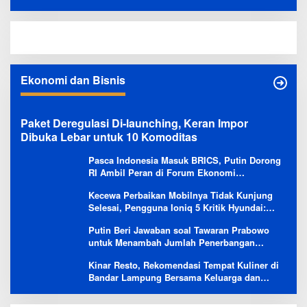
Timpa 2 Motor
Ekonomi dan Bisnis
Paket Deregulasi Di-launching, Keran Impor
Dibuka Lebar untuk 10 Komoditas
Pasca Indonesia Masuk BRICS, Putin Dorong
RI Ambil Peran di Forum Ekonomi
Besutannya
Kecewa Perbaikan Mobilnya Tidak Kunjung
Selesai, Pengguna Ioniq 5 Kritik Hyundai:
Gencar Promosi tapi Buruk Layanan After-
Putin Beri Jawaban soal Tawaran Prabowo
Sales
untuk Menambah Jumlah Penerbangan
Langsung Rusia-Indonesia
Kinar Resto, Rekomendasi Tempat Kuliner di
Bandar Lampung Bersama Keluarga dan
Orang Tersayang