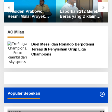
«
»
Laporkan 212 Merek
Terungkap, Ternyata Ini
Beras yang Diklaim
Alasan Basarnas
Bermasalah, Mentan
Evakuasi Juliana
Amran Klaim Sudah
Marins Tanpa
Telepon Kapolri dan
Helikopter
AC Milan
Jaksa Agung
Duel Messi dan Ronaldo Berpotensi
Tersaji di Penyisihan Grup Liga
Champions
Populer Sepekan