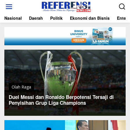
L
e
w
Nasional
Daerah
Politik
Ekonomi dan Bisnis
Entert
a
t
i
k
e
k
o
n
t
e
n
Olah Raga
Duel Messi dan Ronaldo Berpotensi Tersaji di
Penyisihan Grup Liga Champions