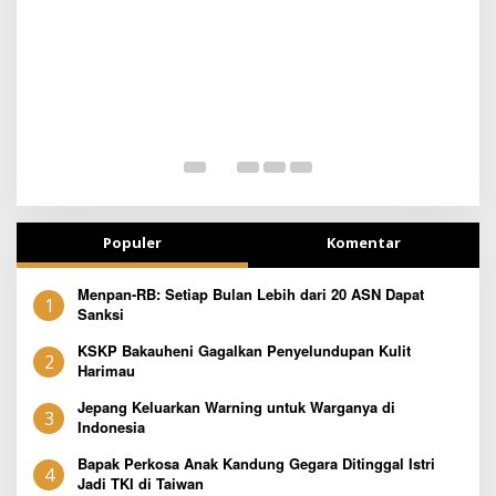
SEJAK DINI
T
Populer
Komentar
Menpan-RB: Setiap Bulan Lebih dari 20 ASN Dapat
1
Sanksi
KSKP Bakauheni Gagalkan Penyelundupan Kulit
2
Harimau
Jepang Keluarkan Warning untuk Warganya di
3
Indonesia
Bapak Perkosa Anak Kandung Gegara Ditinggal Istri
4
Jadi TKI di Taiwan