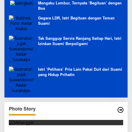
Mengaku Lembur, Ternyata ‘Begituan’ dengan
Bos
Gegara LDR, Istri Begituan dengan Teman
Suami
Tak Sanggup Servis Ranjang Satiap Hari, Istri
Izinkan Suami Berpoligami
Istri ‘Pelihara’ Pria Lain Pakai Duit dari Suami
yang Hidup Prihatin
Photo Story