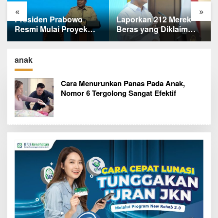
«
»
Laporkan 212 Merek
Terungkap, Ternyata Ini
Beras yang Diklaim
Alasan Basarnas
Bermasalah, Mentan
Evakuasi Juliana
Amran Klaim Sudah
Marins Tanpa
Telepon Kapolri dan
Helikopter
anak
Jaksa Agung
Cara Menurunkan Panas Pada Anak,
Nomor 6 Tergolong Sangat Efektif