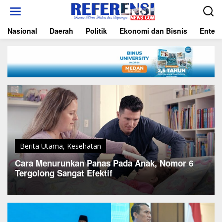
L
e
w
Nasional
Daerah
Politik
Ekonomi dan Bisnis
Entert
a
t
i
k
e
k
o
n
t
e
n
Berita Utama
,
Kesehatan
Cara Menurunkan Panas Pada Anak, Nomor 6
Tergolong Sangat Efektif