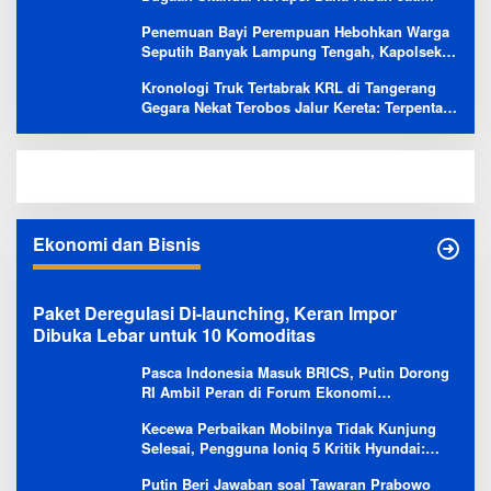
Penemuan Bayi Perempuan Hebohkan Warga
Seputih Banyak Lampung Tengah, Kapolsek:
Masih Kami Lakukan Penyelidikan
Kronologi Truk Tertabrak KRL di Tangerang
Gegara Nekat Terobos Jalur Kereta: Terpental,
Timpa 2 Motor
Ekonomi dan Bisnis
Paket Deregulasi Di-launching, Keran Impor
Dibuka Lebar untuk 10 Komoditas
Pasca Indonesia Masuk BRICS, Putin Dorong
RI Ambil Peran di Forum Ekonomi
Besutannya
Kecewa Perbaikan Mobilnya Tidak Kunjung
Selesai, Pengguna Ioniq 5 Kritik Hyundai:
Gencar Promosi tapi Buruk Layanan After-
Putin Beri Jawaban soal Tawaran Prabowo
Sales