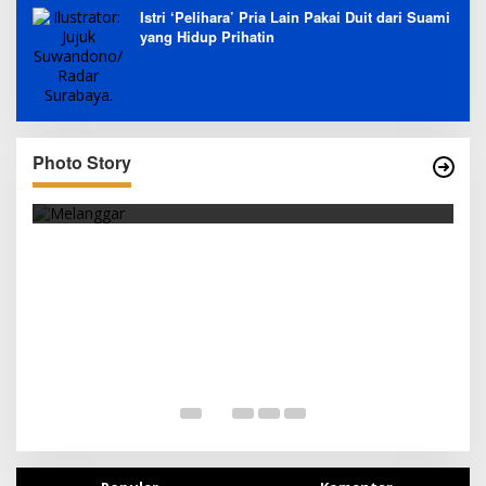
Istri ‘Pelihara’ Pria Lain Pakai Duit dari Suami
yang Hidup Prihatin
Photo Story
SEJAK DINI