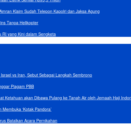
Amran Klaim Sudah Telepon Kapolri dan Jaksa Agung
ins Tanpa Helikopter
u RI yang Kini dalam Sengketa
Israel vs Iran, Sebut Sebagai Langkah Sembrono
anggar Piagam PBB
aat Ketahuan akan Dibawa Pulang ke Tanah Air oleh Jemaah Haji Indo
an Membuka ‘Kotak Pandora’
rus Batalkan Acara Pernikahan