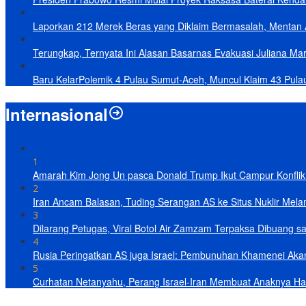
Laporkan 212 Merek Beras yang Diklaim Bermasalah, Mentan 
Terungkap, Ternyata Ini Alasan Basarnas Evakuasi Juliana Mar
Baru KelarPolemik 4 Pulau Sumut-Aceh, Muncul Klaim 43 Pula
Internasional
1
Amarah Kim Jong Un pasca Donald Trump Ikut Campur Konflik 
2
Iran Ancam Balasan, Tuding Serangan AS ke Situs Nuklir Mel
3
Dilarang Petugas, Viral Botol Air Zamzam Terpaksa Dibuang s
4
Rusia Peringatkan AS juga Israel: Pembunuhan Khamenei Ak
5
Curhatan Netanyahu, Perang Israel-Iran Membuat Anaknya Ha