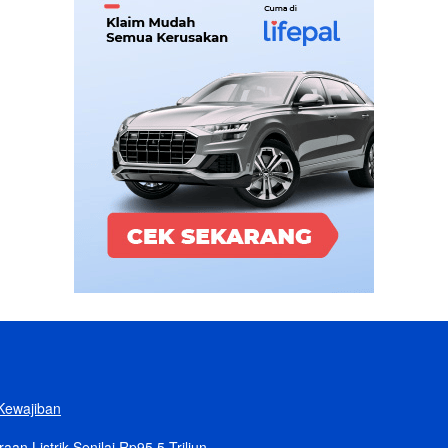
Kewajiban
n Listrik Senilai Rp95,5 Triliun