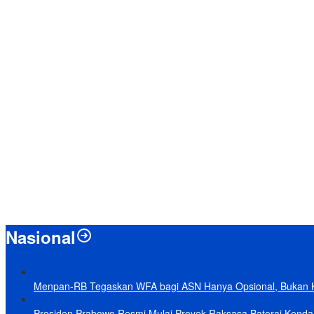
Nasional
Menpan-RB Tegaskan WFA bagi ASN Hanya Opsional, Bukan 
Presiden Prabowo Resmi Mulai Proyek Raksasa Baterai Kendaraa