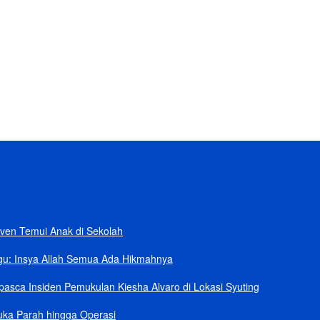
ban
rik Senilai Rp95,5 Triliun
 Klaim Sudah Telepon Kapolri dan Jaksa Agung
npa Helikopter
ang Kini dalam Sengketa
ven Temui Anak di Sekolah
gu: Insya Allah Semua Ada Hikmahnya
asca Insiden Pemukulan Kiesha Alvaro di Lokasi Syuting
uka Parah hingga Operasi