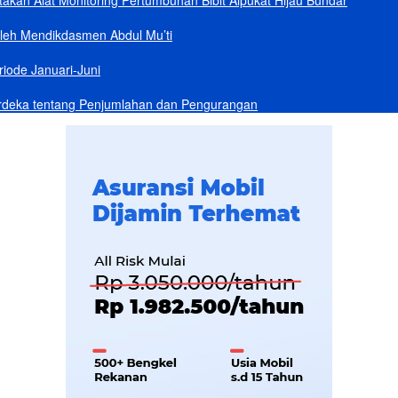
akan Alat Monitoring Pertumbuhan Bibit Alpukat Hijau Bundar
Oleh Mendikdasmen Abdul Mu’ti
iode Januari-Juni
rdeka tentang Penjumlahan dan Pengurangan