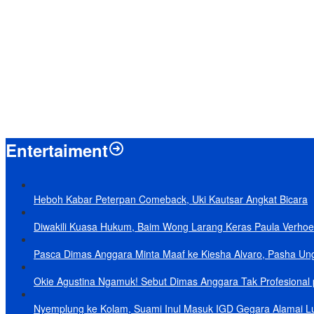
Menpan-RB Tegaskan WFA bagi ASN Hanya Opsional, Bukan Kewaji
Presiden Prabowo Resmi Mulai Proyek Raksasa Baterai Kendaraan List
Laporkan 212 Merek Beras yang Diklaim Bermasalah, Mentan Amran
Terungkap, Ternyata Ini Alasan Basarnas Evakuasi Juliana Marins Ta
Baru KelarPolemik 4 Pulau Sumut-Aceh, Muncul Klaim 43 Pulau RI y
Entertaiment
Heboh Kabar Peterpan Comeback, Uki Kautsar Angkat Bicara
Diwakili Kuasa Hukum, Baim Wong Larang Keras Paula Verhoe
Pasca Dimas Anggara Minta Maaf ke Kiesha Alvaro, Pasha Un
Okie Agustina Ngamuk! Sebut Dimas Anggara Tak Profesional p
Nyemplung ke Kolam, Suami Inul Masuk IGD Gegara Alamai L