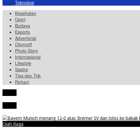
Teknologi
Kesehatan
Opini
Budaya
Esports
Advertorial
Otomotif
Photo Story
Internasional
Lifestyle
Sastra
Tips dan Trik
Rohani
tutup
tutup
Olah Raga
Bayern Munich Lumat Bremer SV 12-0!