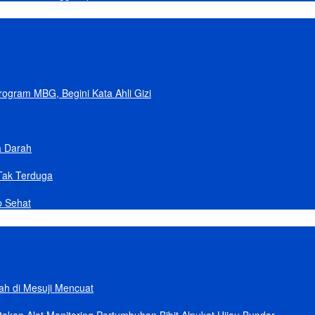
gram MBG, Begini Kata Ahli Gizi
a Darah
Tak Terduga
p Sehat
lah di Mesuji Mencuat