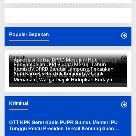
Populer Sepekan
Daerah
Apresiasi Ketua DPRD Mesuji di Hut
Antusias Warga di Reses Ketua DPRD Mesuji
Penyampaian LKPJ Bupati Mesuji Tahun
Bayangkara ke-80 Tahun
Komisi IV DPRD Bandar Lampung Tekankan
Anggaran 2025 Digelar dalam Rapat Paripurna
Yuni Karnelis Bentuk Komunitas Teluk
Pentingnya Digitalisasi Sekolah Dasar
DPRD
Menanam, Warga Diajak Hidupkan Budaya
Tanam
Kriminal
OTT KPK Seret Kadis PUPR Sumut, Menteri PU
Tunggu Restu Presiden Terkait Kemungkinan
Evaluasi Besar