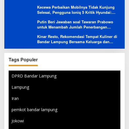
Besutannya
Kecewa Perbaikan Mobilnya Tidak Kunjung
Selesai, Pengguna Ioniq 5 Kritik Hyundai:
Gencar Promosi tapi Buruk Layanan After-
Putin Beri Jawaban soal Tawaran Prabowo
Sales
untuk Menambah Jumlah Penerbangan
Langsung Rusia-Indonesia
Kinar Resto, Rekomendasi Tempat Kuliner di
Bandar Lampung Bersama Keluarga dan
Orang Tersayang
Tags Populer
DPRD Bandar Lampung
Lampung
Iran
pemkot bandar lampung
Jokowi