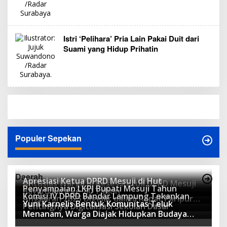
Istri ‘Pelihara’ Pria Lain Pakai Duit dari
Suami yang Hidup Prihatin
Populer Sepekan
Daerah
Apresiasi Ketua DPRD Mesuji di Hut
Antusias Warga di Reses Ketua DPRD Mesuji
Penyampaian LKPJ Bupati Mesuji Tahun
Bayangkara ke-80 Tahun
Komisi IV DPRD Bandar Lampung Tekankan
Anggaran 2025 Digelar dalam Rapat Paripurna
Yuni Karnelis Bentuk Komunitas Teluk
Pentingnya Digitalisasi Sekolah Dasar
DPRD
Menanam, Warga Diajak Hidupkan Budaya
Tanam