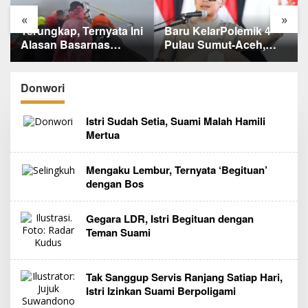
«
»
Terungkap, Ternyata Ini
Baru KelarPolemik 4
Alasan Basarnas
Pulau Sumut-Aceh,
Evakuasi Juliana
Muncul Klaim 43 Pulau
Marins Tanpa
RI yang Kini dalam
Helikopter
Sengketa
Donwori
Istri Sudah Setia, Suami Malah Hamili
Mertua
Mengaku Lembur, Ternyata ‘Begituan’
dengan Bos
Gegara LDR, Istri Begituan dengan
Teman Suami
Tak Sanggup Servis Ranjang Satiap Hari,
Istri Izinkan Suami Berpoligami