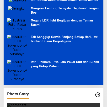
Mengaku Lembur, Ternyata ‘Begituan’ dengan
Bos
Gegara LDR, Istri Begituan dengan Teman
Suami
Tak Sanggup Servis Ranjang Satiap Hari, Istri
Izinkan Suami Berpoligami
Istri ‘Pelihara’ Pria Lain Pakai Duit dari Suami
yang Hidup Prihatin
Photo Story
TETAP SEMANGAT