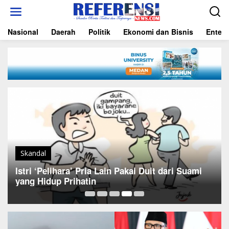
L
e
w
Nasional
Daerah
Politik
Ekonomi dan Bisnis
Entert
a
t
i
k
e
k
o
n
t
e
n
Skandal
Istri ‘Pelihara’ Pria Lain Pakai Duit dari Suami
yang Hidup Prihatin