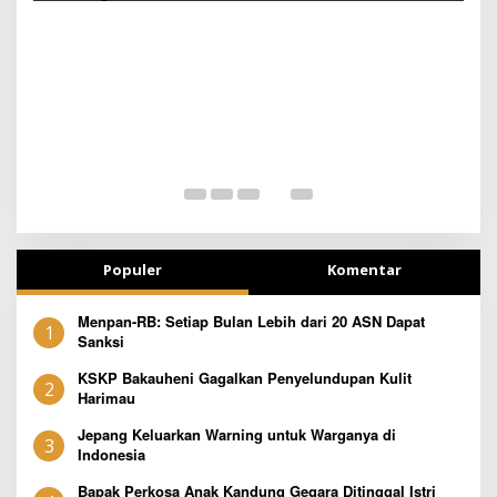
B
Populer
Komentar
Menpan-RB: Setiap Bulan Lebih dari 20 ASN Dapat
1
Sanksi
KSKP Bakauheni Gagalkan Penyelundupan Kulit
2
Harimau
Jepang Keluarkan Warning untuk Warganya di
3
Indonesia
Bapak Perkosa Anak Kandung Gegara Ditinggal Istri