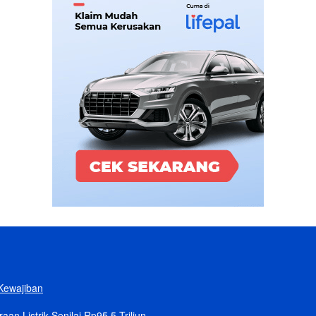
Kewajiban
n Listrik Senilai Rp95,5 Triliun