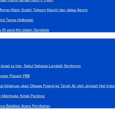
Amran Klaim Sudah Telepon Kapolri dan Jaksa Agung
ins Tanpa Helikopter
u RI yang Kini dalam Sengketa
Israel vs Iran, Sebut Sebagai Langkah Sembrono
anggar Piagam PBB
aat Ketahuan akan Dibawa Pulang ke Tanah Air oleh Jemaah Haji Indo
an Membuka ‘Kotak Pandora’
rus Batalkan Acara Pernikahan