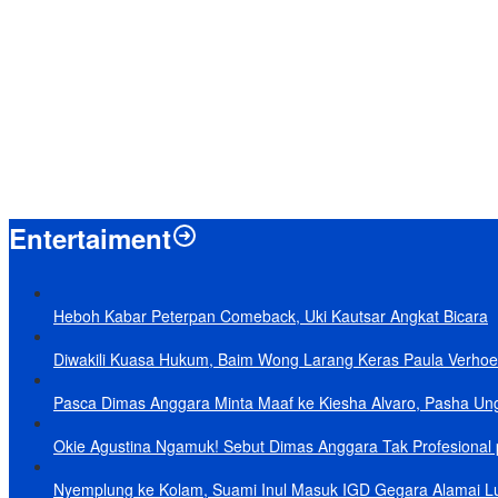
Menpan-RB Tegaskan WFA bagi ASN Hanya Opsional, Bukan Kewaji
Presiden Prabowo Resmi Mulai Proyek Raksasa Baterai Kendaraan List
Laporkan 212 Merek Beras yang Diklaim Bermasalah, Mentan Amran
Terungkap, Ternyata Ini Alasan Basarnas Evakuasi Juliana Marins Ta
Baru KelarPolemik 4 Pulau Sumut-Aceh, Muncul Klaim 43 Pulau RI y
Entertaiment
Heboh Kabar Peterpan Comeback, Uki Kautsar Angkat Bicara
Diwakili Kuasa Hukum, Baim Wong Larang Keras Paula Verhoe
Pasca Dimas Anggara Minta Maaf ke Kiesha Alvaro, Pasha Un
Okie Agustina Ngamuk! Sebut Dimas Anggara Tak Profesional p
Nyemplung ke Kolam, Suami Inul Masuk IGD Gegara Alamai L