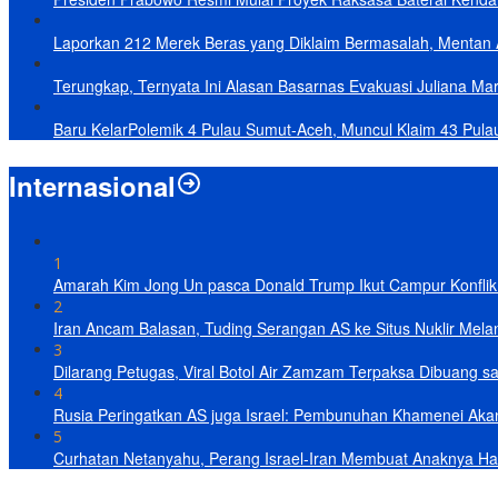
Laporkan 212 Merek Beras yang Diklaim Bermasalah, Mentan 
Terungkap, Ternyata Ini Alasan Basarnas Evakuasi Juliana Mar
Baru KelarPolemik 4 Pulau Sumut-Aceh, Muncul Klaim 43 Pula
Internasional
1
Amarah Kim Jong Un pasca Donald Trump Ikut Campur Konflik 
2
Iran Ancam Balasan, Tuding Serangan AS ke Situs Nuklir Mel
3
Dilarang Petugas, Viral Botol Air Zamzam Terpaksa Dibuang s
4
Rusia Peringatkan AS juga Israel: Pembunuhan Khamenei Ak
5
Curhatan Netanyahu, Perang Israel-Iran Membuat Anaknya Ha