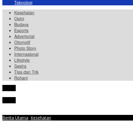
Teknologi
Kesehatan
Opini
Budaya
Esports
Advertorial
Otomotif
Photo Story
Internasional
Lifestyle
Sastra
Tips dan Trik
Rohani
tutup
tutup
Berita Utama
,
Kesehatan
dr. Jihan Nurlela Ikut Turun Menjadi Tenaga Medis Vaksinasi IKAPPI 