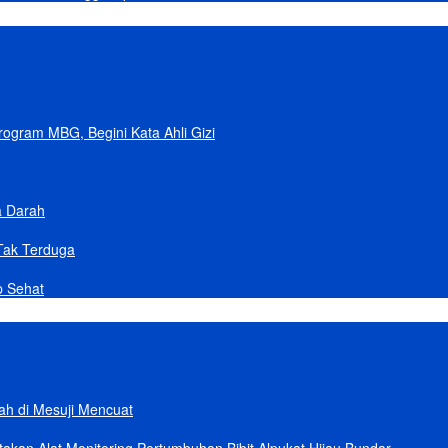
gram MBG, Begini Kata Ahli Gizi
a Darah
Tak Terduga
p Sehat
lah di Mesuji Mencuat