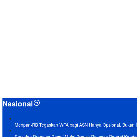
Nasional
Menpan-RB Tegaskan WFA bagi ASN Hanya Opsional, Bukan 
Presiden Prabowo Resmi Mulai Proyek Raksasa Baterai Kendaraa