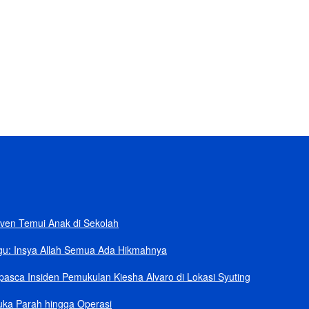
ban
rik Senilai Rp95,5 Triliun
 Klaim Sudah Telepon Kapolri dan Jaksa Agung
npa Helikopter
ang Kini dalam Sengketa
ven Temui Anak di Sekolah
gu: Insya Allah Semua Ada Hikmahnya
asca Insiden Pemukulan Kiesha Alvaro di Lokasi Syuting
uka Parah hingga Operasi