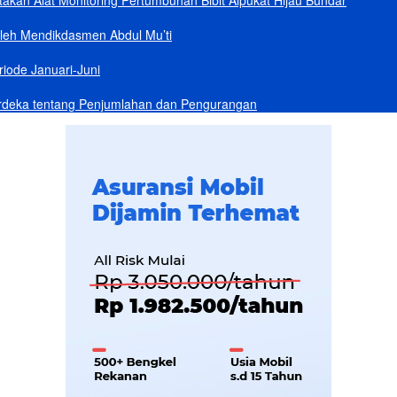
akan Alat Monitoring Pertumbuhan Bibit Alpukat Hijau Bundar
Oleh Mendikdasmen Abdul Mu’ti
iode Januari-Juni
rdeka tentang Penjumlahan dan Pengurangan