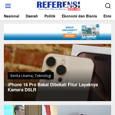
L
e
w
Nasional
Daerah
Politik
Ekonomi dan Bisnis
Entert
a
t
i
k
e
k
o
n
t
e
n
Berita Utama
,
Teknologi
iPhone 18 Pro Bakal Dibekali Fitur Layaknya
Kamera DSLR