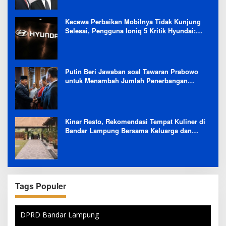
Kecewa Perbaikan Mobilnya Tidak Kunjung
Selesai, Pengguna Ioniq 5 Kritik Hyundai:
Gencar Promosi tapi Buruk Layanan After-
Sales
Putin Beri Jawaban soal Tawaran Prabowo
untuk Menambah Jumlah Penerbangan
Langsung Rusia-Indonesia
Kinar Resto, Rekomendasi Tempat Kuliner di
Bandar Lampung Bersama Keluarga dan
Orang Tersayang
Tags Populer
DPRD Bandar Lampung