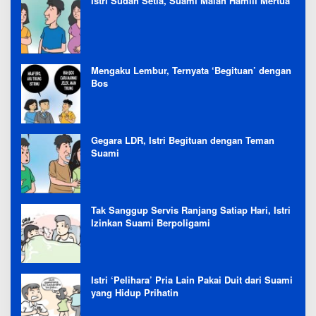
Istri Sudah Setia, Suami Malah Hamili Mertua
Mengaku Lembur, Ternyata ‘Begituan’ dengan
Bos
Gegara LDR, Istri Begituan dengan Teman
Suami
Tak Sanggup Servis Ranjang Satiap Hari, Istri
Izinkan Suami Berpoligami
Istri ‘Pelihara’ Pria Lain Pakai Duit dari Suami
yang Hidup Prihatin