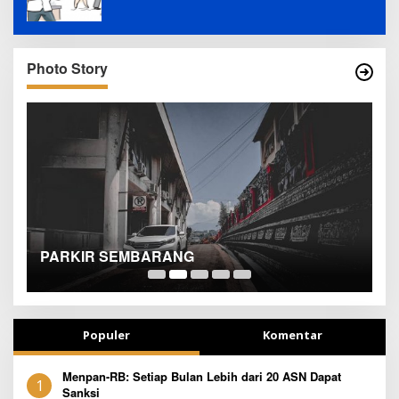
Photo Story
SEJAK DINI
T
Populer
Komentar
Menpan-RB: Setiap Bulan Lebih dari 20 ASN Dapat
1
Sanksi