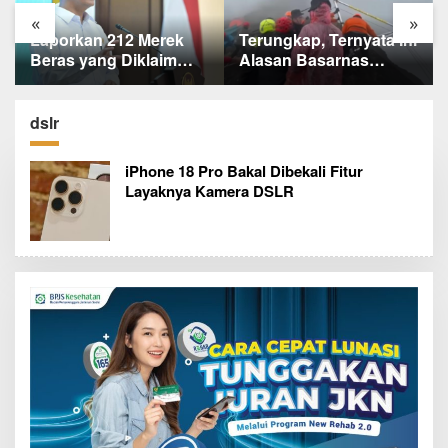
«
»
Laporkan 212 Merek
Terungkap, Ternyata Ini
Beras yang Diklaim
Alasan Basarnas
Bermasalah, Mentan
Evakuasi Juliana
Amran Klaim Sudah
Marins Tanpa
Telepon Kapolri dan
Helikopter
dslr
Jaksa Agung
iPhone 18 Pro Bakal Dibekali Fitur
Layaknya Kamera DSLR