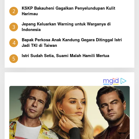
KSKP Bakauheni Gagalkan Penyelundupan Kulit
2
Harimau
Jepang Keluarkan Warning untuk Warganya di
3
Indonesia
Bapak Perkosa Anak Kandung Gegara Ditinggal Istri
4
Jadi TKI di Taiwan
Istri Sudah Setia, Suami Malah Hamili Mertua
5