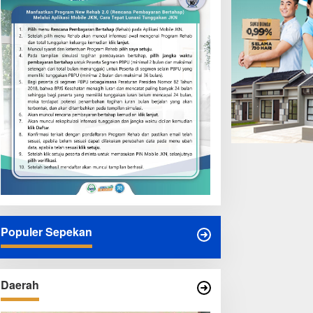
ukan Kewajiban
Baterai Kendaraan Listrik
Senilai Rp95,5 Triliun
Populer Sepekan
Daerah