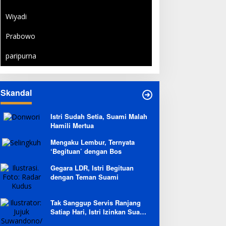
Wiyadi
Prabowo
paripurna
Skandal
Istri Sudah Setia, Suami Malah
Hamili Mertua
Mengaku Lembur, Ternyata
‘Begituan’ dengan Bos
Gegara LDR, Istri Begituan
dengan Teman Suami
Tak Sanggup Servis Ranjang
Satiap Hari, Istri Izinkan Suami
Berpoligami