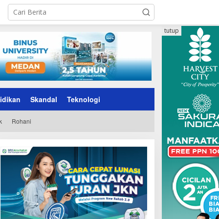
tutup
idikan
Skandal
Teknologi
k
Rohani
enpan-RB Tegaskan WFA
Presiden Prabowo Resmi
agi ASN Hanya Opsional,
Mulai Proyek Raksasa