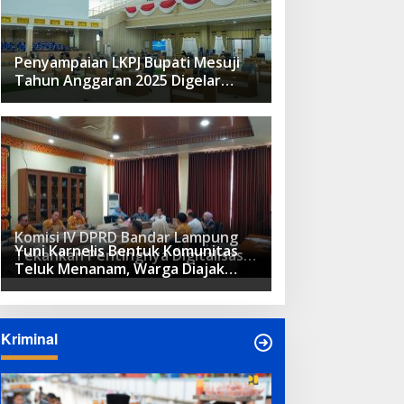
Penyampaian LKPJ Bupati Mesuji
Tahun Anggaran 2025 Digelar
dalam Rapat Paripurna DPRD
Komisi IV DPRD Bandar Lampung
Yuni Karnelis Bentuk Komunitas
Tekankan Pentingnya Digitalisasi
Teluk Menanam, Warga Diajak
Sekolah Dasar
Hidupkan Budaya Tanam
Kriminal