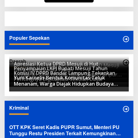
Populer Sepekan
Daerah
Apresiasi Ketua DPRD Mesuji di Hut
Antusias Warga di Reses Ketua DPRD Mesuji
Penyampaian LKPJ Bupati Mesuji Tahun
Bayangkara ke-80 Tahun
Komisi IV DPRD Bandar Lampung Tekankan
Anggaran 2025 Digelar dalam Rapat Paripurna
Yuni Karnelis Bentuk Komunitas Teluk
Pentingnya Digitalisasi Sekolah Dasar
DPRD
Menanam, Warga Diajak Hidupkan Budaya
Tanam
Kriminal
OTT KPK Seret Kadis PUPR Sumut, Menteri PU
Tunggu Restu Presiden Terkait Kemungkinan