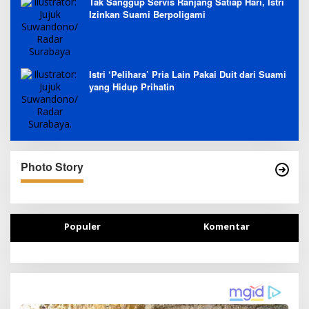
Tak Sanggup Servis Ranjang Satiap Hari, Istri
Izinkan Suami Berpoligami
Istri ‘Pelihara’ Pria Lain Pakai Duit dari Suami
yang Hidup Prihatin
Photo Story
Populer
Komentar