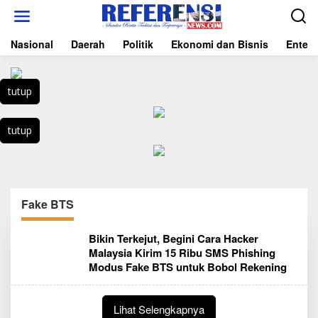
L
e
w
Nasional
Daerah
Politik
Ekonomi dan Bisnis
Entert
a
t
i
k
tutup
e
k
o
tutup
n
t
e
n
Fake BTS
Bikin Terkejut, Begini Cara Hacker
Malaysia Kirim 15 Ribu SMS Phishing
Modus Fake BTS untuk Bobol Rekening
Lihat Selengkapnya