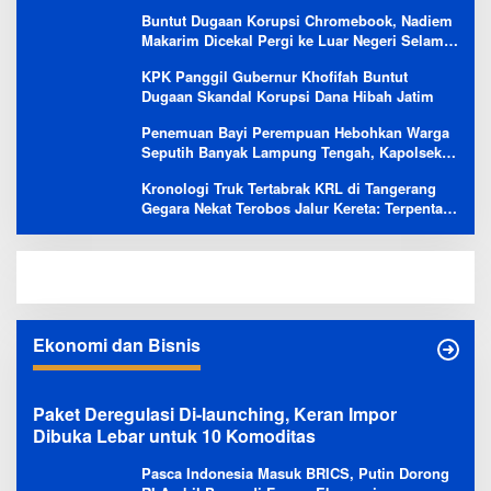
Evaluasi Besar
Buntut Dugaan Korupsi Chromebook, Nadiem
Makarim Dicekal Pergi ke Luar Negeri Selama
6 Bulan
KPK Panggil Gubernur Khofifah Buntut
Dugaan Skandal Korupsi Dana Hibah Jatim
Penemuan Bayi Perempuan Hebohkan Warga
Seputih Banyak Lampung Tengah, Kapolsek:
Masih Kami Lakukan Penyelidikan
Kronologi Truk Tertabrak KRL di Tangerang
Gegara Nekat Terobos Jalur Kereta: Terpental,
Timpa 2 Motor
Ekonomi dan Bisnis
Paket Deregulasi Di-launching, Keran Impor
Dibuka Lebar untuk 10 Komoditas
Pasca Indonesia Masuk BRICS, Putin Dorong