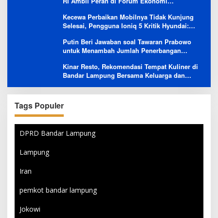
RI Ambil Peran di Forum Ekonomi
Besutannya
Kecewa Perbaikan Mobilnya Tidak Kunjung
Selesai, Pengguna Ioniq 5 Kritik Hyundai:
Gencar Promosi tapi Buruk Layanan After-
Putin Beri Jawaban soal Tawaran Prabowo
Sales
untuk Menambah Jumlah Penerbangan
Langsung Rusia-Indonesia
Kinar Resto, Rekomendasi Tempat Kuliner di
Bandar Lampung Bersama Keluarga dan
Orang Tersayang
Tags Populer
DPRD Bandar Lampung
Lampung
Iran
pemkot bandar lampung
Jokowi