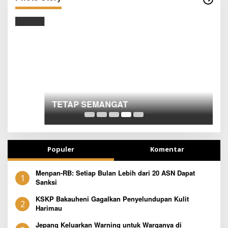
TETAP SEMANGAT
B
Populer
Komentar
Menpan-RB: Setiap Bulan Lebih dari 20 ASN Dapat
1
Sanksi
KSKP Bakauheni Gagalkan Penyelundupan Kulit
2
Harimau
Jepang Keluarkan Warning untuk Warganya di