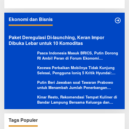
Ekonomi dan Bisnis
Paket Deregulasi Di-launching, Keran Impor
Dibuka Lebar untuk 10 Komoditas
Pasca Indonesia Masuk BRICS, Putin Dorong
RI Ambil Peran di Forum Ekonomi
Besutannya
Kecewa Perbaikan Mobilnya Tidak Kunjung
Selesai, Pengguna Ioniq 5 Kritik Hyundai:
Gencar Promosi tapi Buruk Layanan After-
Putin Beri Jawaban soal Tawaran Prabowo
Sales
untuk Menambah Jumlah Penerbangan
Langsung Rusia-Indonesia
Kinar Resto, Rekomendasi Tempat Kuliner di
Bandar Lampung Bersama Keluarga dan
Orang Tersayang
Tags Populer