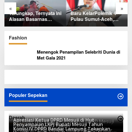
«
»
Terungkap, Ternyata Ini
Baru KelarPolemik 4
Alasan Basarnas
Pulau Sumut-Aceh,
Evakuasi Juliana
Muncul Klaim 43 Pulau
Marins Tanpa
RI yang Kini dalam
Helikopter
Sengketa
Fashion
Menengok Penampilan Selebriti Dunia di
Met Gala 2021
Populer Sepekan
Daerah
Apresiasi Ketua DPRD Mesuji di Hut
Antusias Warga di Reses Ketua DPRD Mesuji
Penyampaian LKPJ Bupati Mesuji Tahun
Bayangkara ke-80 Tahun
Komisi IV DPRD Bandar Lampung Tekankan
Anggaran 2025 Digelar dalam Rapat Paripurna