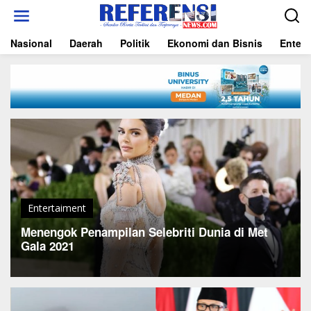
L
e
w
Nasional
Daerah
Politik
Ekonomi dan Bisnis
Entert
a
t
i
k
e
k
o
n
t
e
n
Entertaiment
Menengok Penampilan Selebriti Dunia di Met
Gala 2021