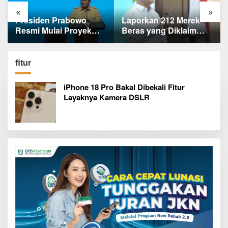
«
»
Laporkan 212 Merek
Terungkap, Ternyata Ini
Beras yang Diklaim
Alasan Basarnas
Bermasalah, Mentan
Evakuasi Juliana
Amran Klaim Sudah
Marins Tanpa
Telepon Kapolri dan
Helikopter
fitur
Jaksa Agung
iPhone 18 Pro Bakal Dibekali Fitur
Layaknya Kamera DSLR