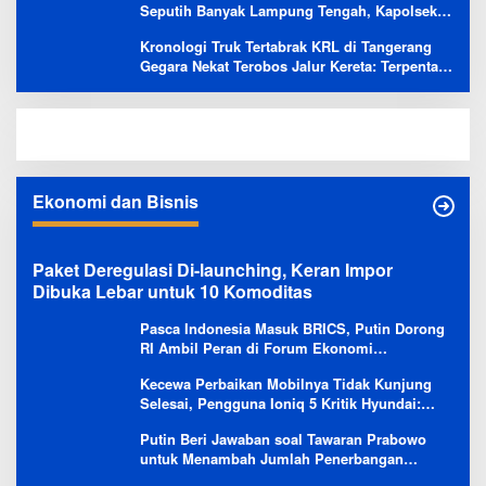
Seputih Banyak Lampung Tengah, Kapolsek:
Masih Kami Lakukan Penyelidikan
Kronologi Truk Tertabrak KRL di Tangerang
Gegara Nekat Terobos Jalur Kereta: Terpental,
Timpa 2 Motor
Ekonomi dan Bisnis
Paket Deregulasi Di-launching, Keran Impor
Dibuka Lebar untuk 10 Komoditas
Pasca Indonesia Masuk BRICS, Putin Dorong
RI Ambil Peran di Forum Ekonomi
Besutannya
Kecewa Perbaikan Mobilnya Tidak Kunjung
Selesai, Pengguna Ioniq 5 Kritik Hyundai:
Gencar Promosi tapi Buruk Layanan After-
Putin Beri Jawaban soal Tawaran Prabowo
Sales
untuk Menambah Jumlah Penerbangan
Langsung Rusia-Indonesia