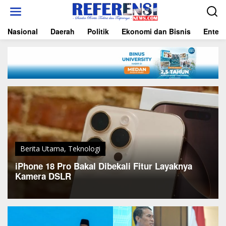
L
e
w
Nasional
Daerah
Politik
Ekonomi dan Bisnis
Entert
a
t
i
k
e
k
o
n
t
e
n
Berita Utama
,
Teknologi
iPhone 18 Pro Bakal Dibekali Fitur Layaknya
Kamera DSLR