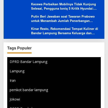
Besutannya
Kecewa Perbaikan Mobilnya Tidak Kunjung
Selesai, Pengguna Ioniq 5 Kritik Hyundai:
Gencar Promosi tapi Buruk Layanan After-
Putin Beri Jawaban soal Tawaran Prabowo
Sales
untuk Menambah Jumlah Penerbangan
Langsung Rusia-Indonesia
Kinar Resto, Rekomendasi Tempat Kuliner di
Bandar Lampung Bersama Keluarga dan
Orang Tersayang
Tags Populer
DPRD Bandar Lampung
Lampung
Iran
pemkot bandar lampung
Jokowi