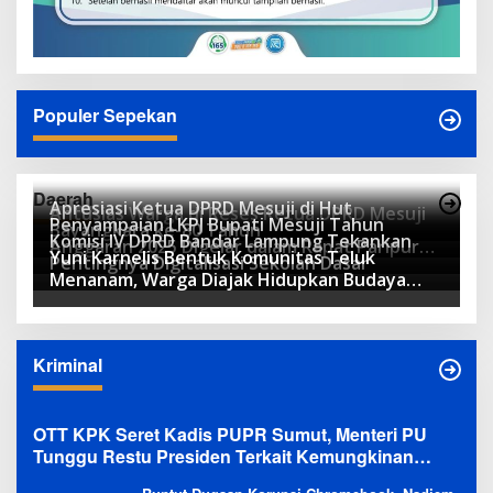
Populer Sepekan
Daerah
Apresiasi Ketua DPRD Mesuji di Hut
Antusias Warga di Reses Ketua DPRD Mesuji
Penyampaian LKPJ Bupati Mesuji Tahun
Bayangkara ke-80 Tahun
Komisi IV DPRD Bandar Lampung Tekankan
Anggaran 2025 Digelar dalam Rapat Paripurna
Yuni Karnelis Bentuk Komunitas Teluk
Pentingnya Digitalisasi Sekolah Dasar
DPRD
Menanam, Warga Diajak Hidupkan Budaya
Tanam
Kriminal
OTT KPK Seret Kadis PUPR Sumut, Menteri PU
Tunggu Restu Presiden Terkait Kemungkinan
Evaluasi Besar