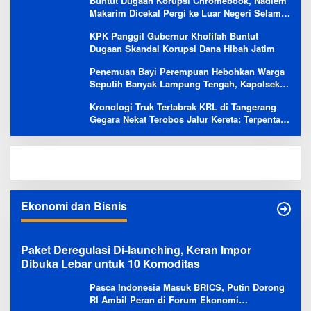
Buntut Dugaan Korupsi Chromebook, Nadiem
Makarim Dicekal Pergi ke Luar Negeri Selama
6 Bulan
KPK Panggil Gubernur Khofifah Buntut
Dugaan Skandal Korupsi Dana Hibah Jatim
Penemuan Bayi Perempuan Hebohkan Warga
Seputih Banyak Lampung Tengah, Kapolsek:
Masih Kami Lakukan Penyelidikan
Kronologi Truk Tertabrak KRL di Tangerang
Gegara Nekat Terobos Jalur Kereta: Terpental,
Timpa 2 Motor
Ekonomi dan Bisnis
Paket Deregulasi Di-launching, Keran Impor
Dibuka Lebar untuk 10 Komoditas
Pasca Indonesia Masuk BRICS, Putin Dorong
RI Ambil Peran di Forum Ekonomi