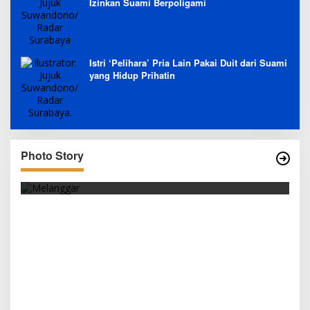
Izinkan Suami Berpoligami
Istri ‘Pelihara’ Pria Lain Pakai Duit dari Suami
yang Hidup Prihatin
Photo Story
SEJAK DINI