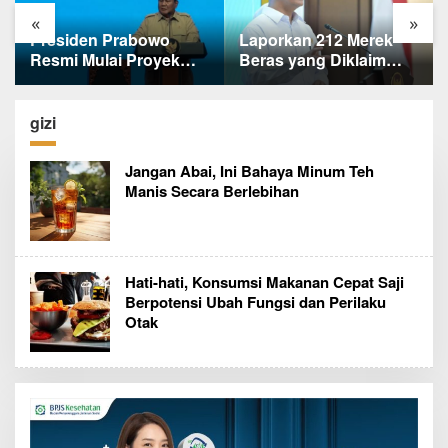
«
»
Laporkan 212 Merek
Terungkap, Ternyata Ini
Beras yang Diklaim
Alasan Basarnas
Bermasalah, Mentan
Evakuasi Juliana
Amran Klaim Sudah
Marins Tanpa
Telepon Kapolri dan
Helikopter
gizi
Jaksa Agung
Jangan Abai, Ini Bahaya Minum Teh
Manis Secara Berlebihan
Hati-hati, Konsumsi Makanan Cepat Saji
Berpotensi Ubah Fungsi dan Perilaku
Otak