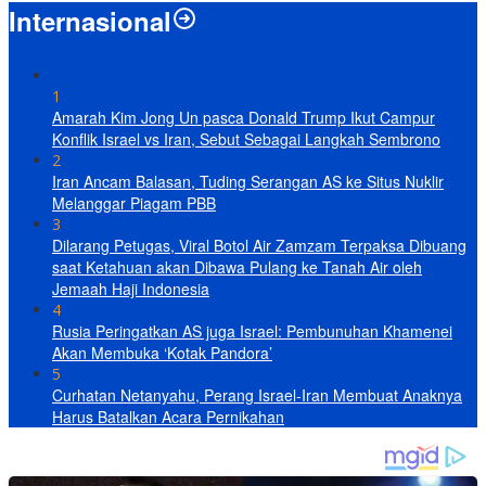
Internasional
1
Amarah Kim Jong Un pasca Donald Trump Ikut Campur
Konflik Israel vs Iran, Sebut Sebagai Langkah Sembrono
2
Iran Ancam Balasan, Tuding Serangan AS ke Situs Nuklir
Melanggar Piagam PBB
3
Dilarang Petugas, Viral Botol Air Zamzam Terpaksa Dibuang
saat Ketahuan akan Dibawa Pulang ke Tanah Air oleh
Jemaah Haji Indonesia
4
Rusia Peringatkan AS juga Israel: Pembunuhan Khamenei
Akan Membuka ‘Kotak Pandora’
5
Curhatan Netanyahu, Perang Israel-Iran Membuat Anaknya
Harus Batalkan Acara Pernikahan