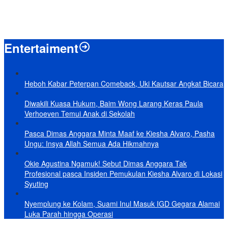
Baru KelarPolemik 4 Pulau Sumut-Aceh, Muncul Klaim 43 Pulau RI
yang Kini dalam Sengketa
Entertaiment
Heboh Kabar Peterpan Comeback, Uki Kautsar Angkat Bicara
Diwakili Kuasa Hukum, Baim Wong Larang Keras Paula
Verhoeven Temui Anak di Sekolah
Pasca Dimas Anggara Minta Maaf ke Kiesha Alvaro, Pasha
Ungu: Insya Allah Semua Ada Hikmahnya
Okie Agustina Ngamuk! Sebut Dimas Anggara Tak
Profesional pasca Insiden Pemukulan Kiesha Alvaro di Lokasi
Syuting
Nyemplung ke Kolam, Suami Inul Masuk IGD Gegara Alamai
Luka Parah hingga Operasi