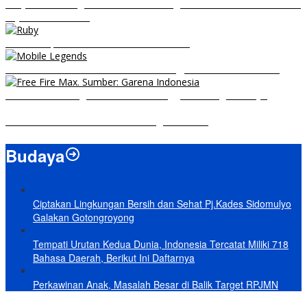
RRQ vs EVOS Legends: Berikut Ini Rangkuman El Clasico di MPL ID
Sejak Awal Dimulai
5 Hero Top Pick MPL Indonesia Season 8
8 Hero Midlaner Terbaik untuk Roaming, Sidelane Auto Aman!
Free Fire Max Segera Rilis! Catat Tanggal Pra-Registrasinya
Build Natalia Tersakit di Mobile Legends 2021
Budaya
Ciptakan Lingkungan Bersih dan Sehat Pj.Kades Sidomulyo
Galakan Gotongroyong
Tempati Urutan Kedua Dunia, Indonesia Tercatat Miliki 718
Bahasa Daerah, Berikut Ini Daftarnya
Perkawinan Anak, Masalah Besar di Balik Target RPJMN