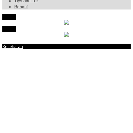
Tips dan Trik
Rohani
tutup
tutup
Kesehatan
Solusi Murah-meriah, 5 Daun Ini Bisa Bantu Kontrol Kadar Gula
Darah
Menpan-RB Tegaskan WFA bagi ASN Hanya Opsional, Bukan
Kewajiban
Presiden Prabowo Resmi Mulai Proyek Raksasa Baterai Kendaraan
Listrik Senilai Rp95,5 Triliun
Laporkan 212 Merek Beras yang Diklaim Bermasalah, Mentan
Amran Klaim Sudah Telepon Kapolri dan Jaksa Agung
Terungkap, Ternyata Ini Alasan Basarnas Evakuasi Juliana Marins
Tanpa Helikopter