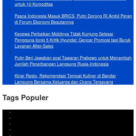
untuk 10 Komoditas
Pasca Indonesia Masuk BRICS, Putin Dorong RI Ambil Peran
di Forum Ekonomi Besutannya
Kecewa Perbaikan Mobilnya Tidak Kunjung Selesai,
Pengguna Ioniq 5 Kritik Hyundai: Gencar Promosi tapi Buruk
Layanan After-Sales
Putin Beri Jawaban soal Tawaran Prabowo untuk Menambah
Jumlah Penerbangan Langsung Rusia-Indonesia
Kinar Resto, Rekomendasi Tempat Kuliner di Bandar
Lampung Bersama Keluarga dan Orang Tersayang
Tags Populer
DPRD Bandar Lampung
Lampung
Iran
pemkot bandar lampung
Jokowi