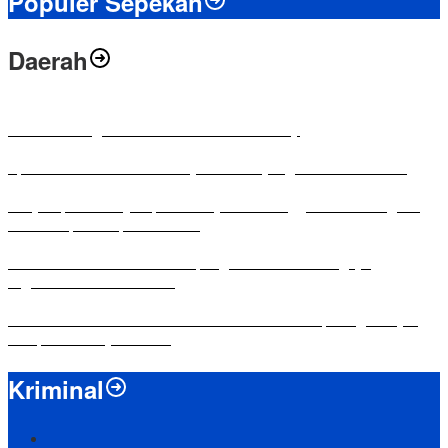
Populer Sepekan
Daerah
Antusias Warga di Reses Ketua DPRD Mesuji
Apresiasi Ketua DPRD Mesuji di Hut Bayangkara ke-80 Tahun
Penyampaian LKPJ Bupati Mesuji Tahun Anggaran 2025 Digelar
dalam Rapat Paripurna DPRD
Komisi IV DPRD Bandar Lampung Tekankan Pentingnya
Digitalisasi Sekolah Dasar
Yuni Karnelis Bentuk Komunitas Teluk Menanam, Warga Diajak
Hidupkan Budaya Tanam
Kriminal