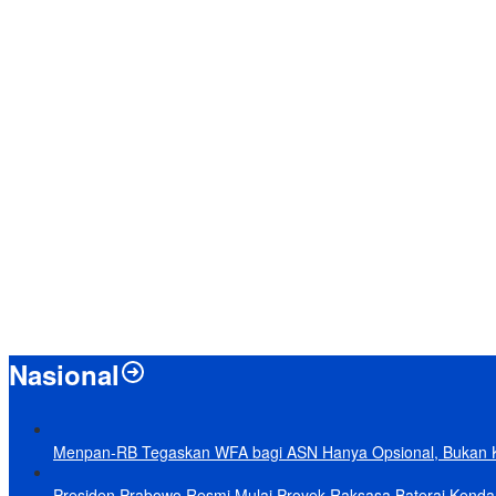
Nasional
Menpan-RB Tegaskan WFA bagi ASN Hanya Opsional, Bukan 
Presiden Prabowo Resmi Mulai Proyek Raksasa Baterai Kendaraa