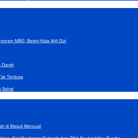
gram MBG, Begini Kata Ahli Gizi
a Darah
Tak Terduga
p Sehat
lah di Mesuji Mencuat