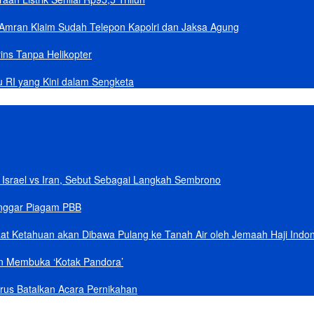
Amran Klaim Sudah Telepon Kapolri dan Jaksa Agung
ins Tanpa Helikopter
u RI yang Kini dalam Sengketa
Israel vs Iran, Sebut Sebagai Langkah Sembrono
anggar Piagam PBB
aat Ketahuan akan Dibawa Pulang ke Tanah Air oleh Jemaah Haji Indo
an Membuka ‘Kotak Pandora’
rus Batalkan Acara Pernikahan