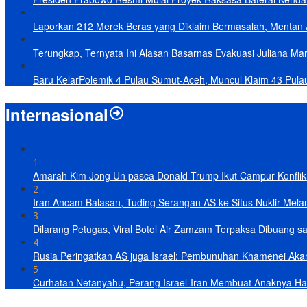
Laporkan 212 Merek Beras yang Diklaim Bermasalah, Mentan 
Terungkap, Ternyata Ini Alasan Basarnas Evakuasi Juliana Mar
Baru KelarPolemik 4 Pulau Sumut-Aceh, Muncul Klaim 43 Pula
Internasional
1
Amarah Kim Jong Un pasca Donald Trump Ikut Campur Konflik 
2
Iran Ancam Balasan, Tuding Serangan AS ke Situs Nuklir Mel
3
Dilarang Petugas, Viral Botol Air Zamzam Terpaksa Dibuang s
4
Rusia Peringatkan AS juga Israel: Pembunuhan Khamenei Ak
5
Curhatan Netanyahu, Perang Israel-Iran Membuat Anaknya Ha