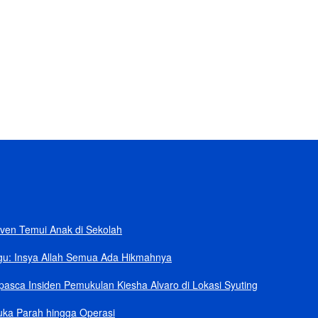
ban
rik Senilai Rp95,5 Triliun
 Klaim Sudah Telepon Kapolri dan Jaksa Agung
npa Helikopter
ang Kini dalam Sengketa
ven Temui Anak di Sekolah
gu: Insya Allah Semua Ada Hikmahnya
asca Insiden Pemukulan Kiesha Alvaro di Lokasi Syuting
uka Parah hingga Operasi