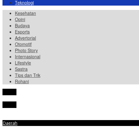
Teknologi
Kesehatan
Opini
Budaya
Esports
Advertorial
Otomotif
Photo Story
Internasional
Lifestyle
Sastra
Tips dan Trik
Rohani
tutup
tutup
Daerah
Anggota Komisi II DPRD Bandar Lampung Fandi Tjandra Tanamkan I