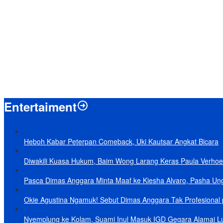
Menpan-RB Tegaskan WFA bagi ASN Hanya Opsional, Bukan Kewaji
Presiden Prabowo Resmi Mulai Proyek Raksasa Baterai Kendaraan List
Laporkan 212 Merek Beras yang Diklaim Bermasalah, Mentan Amran
Terungkap, Ternyata Ini Alasan Basarnas Evakuasi Juliana Marins Ta
Baru KelarPolemik 4 Pulau Sumut-Aceh, Muncul Klaim 43 Pulau RI y
Entertaiment
Heboh Kabar Peterpan Comeback, Uki Kautsar Angkat Bicara
Diwakili Kuasa Hukum, Baim Wong Larang Keras Paula Verhoe
Pasca Dimas Anggara Minta Maaf ke Kiesha Alvaro, Pasha Un
Okie Agustina Ngamuk! Sebut Dimas Anggara Tak Profesional p
Nyemplung ke Kolam, Suami Inul Masuk IGD Gegara Alamai L