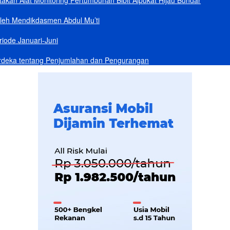
akan Alat Monitoring Pertumbuhan Bibit Alpukat Hijau Bundar
Oleh Mendikdasmen Abdul Mu’ti
iode Januari-Juni
rdeka tentang Penjumlahan dan Pengurangan