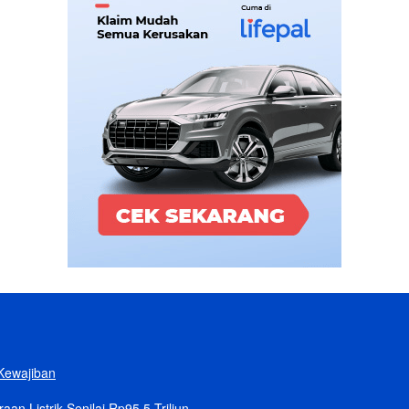
Kewajiban
n Listrik Senilai Rp95,5 Triliun