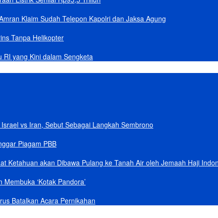
Amran Klaim Sudah Telepon Kapolri dan Jaksa Agung
ins Tanpa Helikopter
u RI yang Kini dalam Sengketa
Israel vs Iran, Sebut Sebagai Langkah Sembrono
anggar Piagam PBB
aat Ketahuan akan Dibawa Pulang ke Tanah Air oleh Jemaah Haji Indo
an Membuka ‘Kotak Pandora’
rus Batalkan Acara Pernikahan