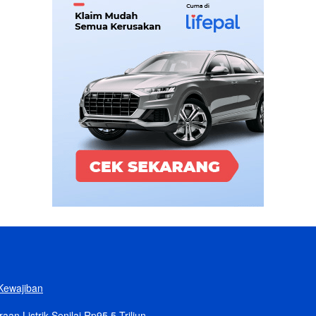
Kewajiban
n Listrik Senilai Rp95,5 Triliun