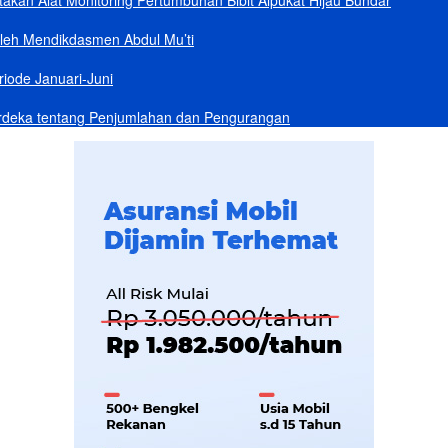
akan Alat Monitoring Pertumbuhan Bibit Alpukat Hijau Bundar
Oleh Mendikdasmen Abdul Mu’ti
iode Januari-Juni
rdeka tentang Penjumlahan dan Pengurangan