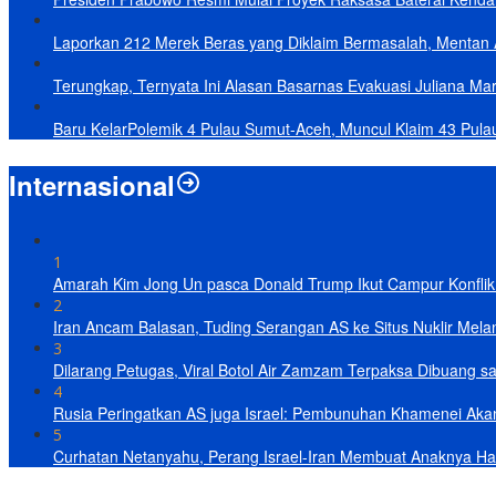
Laporkan 212 Merek Beras yang Diklaim Bermasalah, Mentan 
Terungkap, Ternyata Ini Alasan Basarnas Evakuasi Juliana Mar
Baru KelarPolemik 4 Pulau Sumut-Aceh, Muncul Klaim 43 Pula
Internasional
1
Amarah Kim Jong Un pasca Donald Trump Ikut Campur Konflik 
2
Iran Ancam Balasan, Tuding Serangan AS ke Situs Nuklir Mel
3
Dilarang Petugas, Viral Botol Air Zamzam Terpaksa Dibuang s
4
Rusia Peringatkan AS juga Israel: Pembunuhan Khamenei Ak
5
Curhatan Netanyahu, Perang Israel-Iran Membuat Anaknya Ha