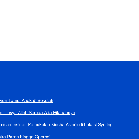
ban
rik Senilai Rp95,5 Triliun
 Klaim Sudah Telepon Kapolri dan Jaksa Agung
npa Helikopter
ang Kini dalam Sengketa
ven Temui Anak di Sekolah
gu: Insya Allah Semua Ada Hikmahnya
asca Insiden Pemukulan Kiesha Alvaro di Lokasi Syuting
uka Parah hingga Operasi