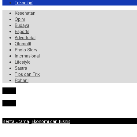
Teknologi
Kesehatan
Opini
Budaya
Esports
Advertorial
Otomotif
Photo Story
Internasional
Lifestyle
Sastra
Tips dan Trik
Rohani
tutup
tutup
Berita Utama
,
Ekonomi dan Bisnis
Kecewa Perbaikan Mobilnya Tidak Kunjung Selesai, Pengguna Ioniq 5 