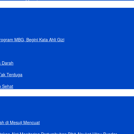
gram MBG, Begini Kata Ahli Gizi
a Darah
Tak Terduga
p Sehat
lah di Mesuji Mencuat