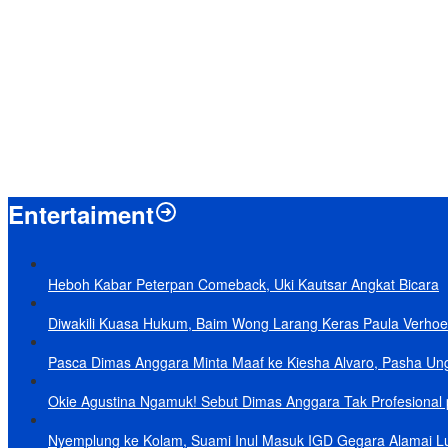
Menpan-RB Tegaskan WFA bagi ASN Hanya Opsional, Bukan Kewaji
Presiden Prabowo Resmi Mulai Proyek Raksasa Baterai Kendaraan List
Laporkan 212 Merek Beras yang Diklaim Bermasalah, Mentan Amran
Terungkap, Ternyata Ini Alasan Basarnas Evakuasi Juliana Marins Ta
Baru KelarPolemik 4 Pulau Sumut-Aceh, Muncul Klaim 43 Pulau RI y
Entertaiment
Heboh Kabar Peterpan Comeback, Uki Kautsar Angkat Bicara
Diwakili Kuasa Hukum, Baim Wong Larang Keras Paula Verhoe
Pasca Dimas Anggara Minta Maaf ke Kiesha Alvaro, Pasha Un
Okie Agustina Ngamuk! Sebut Dimas Anggara Tak Profesional p
Nyemplung ke Kolam, Suami Inul Masuk IGD Gegara Alamai L