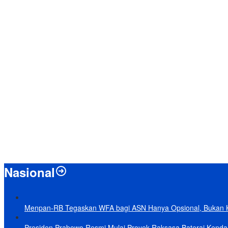
Nasional
Menpan-RB Tegaskan WFA bagi ASN Hanya Opsional, Bukan 
Presiden Prabowo Resmi Mulai Proyek Raksasa Baterai Kendaraa