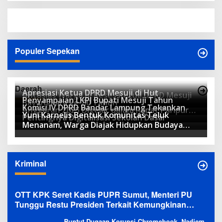
Populer Sepekan
Daerah
Apresiasi Ketua DPRD Mesuji di Hut
Antusias Warga di Reses Ketua DPRD Mesuji
Penyampaian LKPJ Bupati Mesuji Tahun
Bayangkara ke-80 Tahun
Komisi IV DPRD Bandar Lampung Tekankan
Anggaran 2025 Digelar dalam Rapat Paripurna
Yuni Karnelis Bentuk Komunitas Teluk
Pentingnya Digitalisasi Sekolah Dasar
DPRD
Menanam, Warga Diajak Hidupkan Budaya
Tanam
Kriminal
OTT KPK Seret Kadis PUPR Sumut, Menteri PU
Tunggu Restu Presiden Terkait Kemungkinan
Evaluasi Besar
Buntut Dugaan Korupsi Chromebook, Nadiem