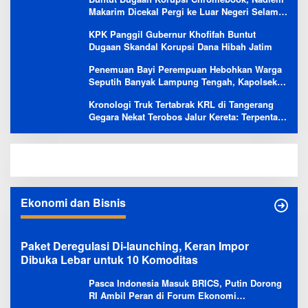
Makarim Dicekal Pergi ke Luar Negeri Selama
6 Bulan
KPK Panggil Gubernur Khofifah Buntut
Dugaan Skandal Korupsi Dana Hibah Jatim
Penemuan Bayi Perempuan Hebohkan Warga
Seputih Banyak Lampung Tengah, Kapolsek:
Masih Kami Lakukan Penyelidikan
Kronologi Truk Tertabrak KRL di Tangerang
Gegara Nekat Terobos Jalur Kereta: Terpental,
Timpa 2 Motor
Ekonomi dan Bisnis
Paket Deregulasi Di-launching, Keran Impor
Dibuka Lebar untuk 10 Komoditas
Pasca Indonesia Masuk BRICS, Putin Dorong
RI Ambil Peran di Forum Ekonomi
Besutannya