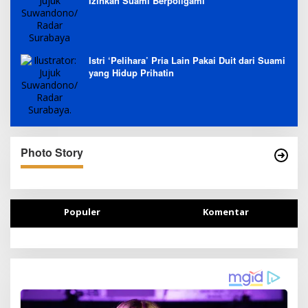
Izinkan Suami Berpoligami
Istri ‘Pelihara’ Pria Lain Pakai Duit dari Suami
yang Hidup Prihatin
Photo Story
Populer
Komentar