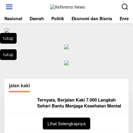
L
e
w
Nasional
Daerah
Politik
Ekonomi dan Bisnis
Entert
a
t
i
k
tutup
e
k
o
tutup
n
t
e
n
jalan kaki
Ternyata, Berjalan Kaki 7.000 Langkah
Sehari Bantu Menjaga Kesehatan Mental
Lihat Selengkapnya