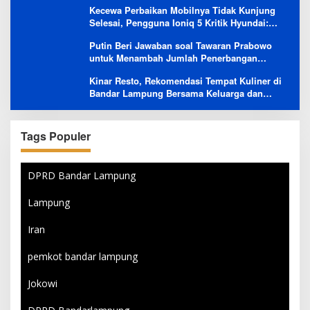
Kecewa Perbaikan Mobilnya Tidak Kunjung
Selesai, Pengguna Ioniq 5 Kritik Hyundai:
Gencar Promosi tapi Buruk Layanan After-
Putin Beri Jawaban soal Tawaran Prabowo
Sales
untuk Menambah Jumlah Penerbangan
Langsung Rusia-Indonesia
Kinar Resto, Rekomendasi Tempat Kuliner di
Bandar Lampung Bersama Keluarga dan
Orang Tersayang
Tags Populer
DPRD Bandar Lampung
Lampung
Iran
pemkot bandar lampung
Jokowi