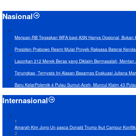
Nasional
Menpan-RB Tegaskan WFA bagi ASN Hanya Opsional, Bukan 
Presiden Prabowo Resmi Mulai Proyek Raksasa Baterai Kendaraa
Laporkan 212 Merek Beras yang Diklaim Bermasalah, Mentan 
Terungkap, Ternyata Ini Alasan Basarnas Evakuasi Juliana Mar
Baru KelarPolemik 4 Pulau Sumut-Aceh, Muncul Klaim 43 Pula
Internasional
1
Amarah Kim Jong Un pasca Donald Trump Ikut Campur Konflik 
2