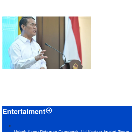
Menpan-RB Tegaskan WFA bagi ASN Hanya Opsional, Bukan Kewaji
Presiden Prabowo Resmi Mulai Proyek Raksasa Baterai Kendaraan List
Laporkan 212 Merek Beras yang Diklaim Bermasalah, Mentan Amran
Terungkap, Ternyata Ini Alasan Basarnas Evakuasi Juliana Marins Ta
Baru KelarPolemik 4 Pulau Sumut-Aceh, Muncul Klaim 43 Pulau RI y
Entertaiment
Heboh Kabar Peterpan Comeback, Uki Kautsar Angkat Bicara