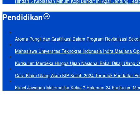
Hindari 5 Kebiasaan Minum Kopi Berikut Ini Agar Jantung Teta
Pendidikan
Aroma Pungli dan Gratifikasi Dalam Program Revitalisasi Seko
Mahasiswa Universitas Teknokrat Indonesia Indra Maulana Cipt
Kurikulum Merdeka Hingga Ujian Nasional Bakal Dikaji Ulang 
Cara Klaim Ulang Akun KIP Kuliah 2024 Teruntuk Pendaftar Per
Kunci Jawaban Matematika Kelas 7 Halaman 24 Kurikulum Me