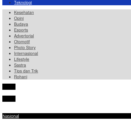
Teknologi
Kesehatan
Opini
Budaya
Esports
Advertorial
Otomotif
Photo Story
Internasional
Lifestyle
Sastra
Tips dan Trik
Rohani
tutup
tutup
Nasional
Kronologi dan Identitas 3 Jemaah Haji Indonesia yang Hilang di Tan