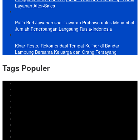
Layanan After-Sales
Putin Beri Jawaban soal Tawaran Prabowo untuk Menambah
Jumlah Penerbangan Langsung Rusia-Indonesia
Kinar Resto, Rekomendasi Tempat Kuliner di Bandar
Lampung Bersama Keluarga dan Orang Tersayang
Tags Populer
DPRD Bandar Lampung
Lampung
Iran
pemkot bandar lampung
Jokowi
DPRD Bandarlampung
Israel
Wiyadi
Prabowo
paripurna