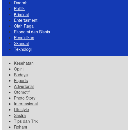
Daerah
Politik
Kriminal
Entertaiment
Olah Raga
Ekonomi dan Bisnis
Pendidikan
Skandal
Teknologi
Kesehatan
Opini
Budaya
Esports
Advertorial
Otomotif
Photo Story
Internasional
Lifestyle
Sastra
Tips dan Trik
Rohani