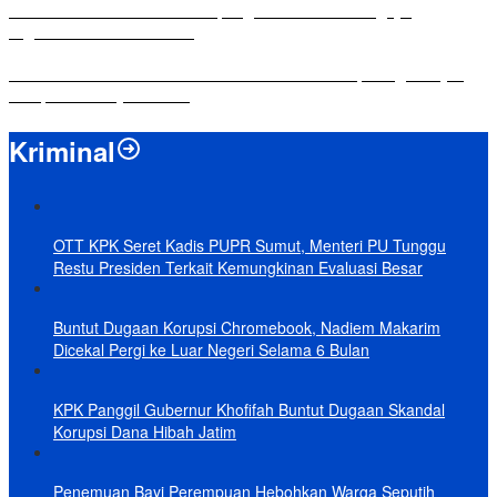
Komisi IV DPRD Bandar Lampung Tekankan Pentingnya
Digitalisasi Sekolah Dasar
Yuni Karnelis Bentuk Komunitas Teluk Menanam, Warga Diajak
Hidupkan Budaya Tanam
Kriminal
OTT KPK Seret Kadis PUPR Sumut, Menteri PU Tunggu
Restu Presiden Terkait Kemungkinan Evaluasi Besar
Buntut Dugaan Korupsi Chromebook, Nadiem Makarim
Dicekal Pergi ke Luar Negeri Selama 6 Bulan
KPK Panggil Gubernur Khofifah Buntut Dugaan Skandal
Korupsi Dana Hibah Jatim
Penemuan Bayi Perempuan Hebohkan Warga Seputih