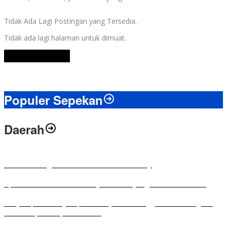
Tidak Ada Lagi Postingan yang Tersedia.
Tidak ada lagi halaman untuk dimuat.
Lihat Selengkapnya
Populer Sepekan
Daerah
Antusias Warga di Reses Ketua DPRD Mesuji
Apresiasi Ketua DPRD Mesuji di Hut Bayangkara ke-80 Tahun
Penyampaian LKPJ Bupati Mesuji Tahun Anggaran 2025 Digelar
dalam Rapat Paripurna DPRD