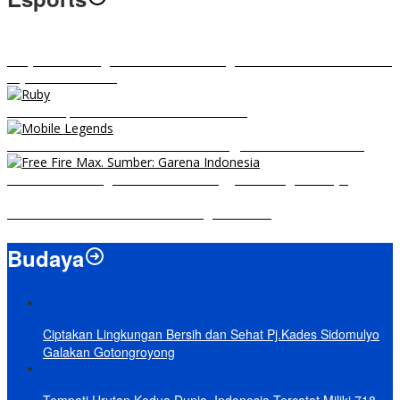
RRQ vs EVOS Legends: Berikut Ini Rangkuman El Clasico di MPL ID
Sejak Awal Dimulai
5 Hero Top Pick MPL Indonesia Season 8
8 Hero Midlaner Terbaik untuk Roaming, Sidelane Auto Aman!
Free Fire Max Segera Rilis! Catat Tanggal Pra-Registrasinya
Build Natalia Tersakit di Mobile Legends 2021
Budaya
Ciptakan Lingkungan Bersih dan Sehat Pj.Kades Sidomulyo
Galakan Gotongroyong
Tempati Urutan Kedua Dunia, Indonesia Tercatat Miliki 718