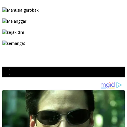
MENGIBA
PARKIR SEMBARANG
SEJAK DINI
TETAP SEMANGAT
BERJIBAKU
Populer
Komentar