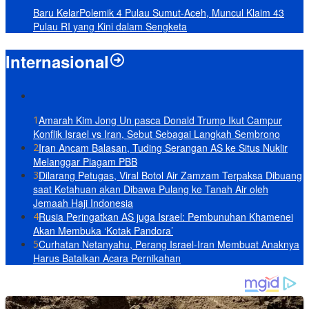
Baru KelarPolemik 4 Pulau Sumut-Aceh, Muncul Klaim 43
Pulau RI yang Kini dalam Sengketa
Internasional
1
Amarah Kim Jong Un pasca Donald Trump Ikut Campur
Konflik Israel vs Iran, Sebut Sebagai Langkah Sembrono
2
Iran Ancam Balasan, Tuding Serangan AS ke Situs Nuklir
Melanggar Piagam PBB
3
Dilarang Petugas, Viral Botol Air Zamzam Terpaksa Dibuang
saat Ketahuan akan Dibawa Pulang ke Tanah Air oleh
Jemaah Haji Indonesia
4
Rusia Peringatkan AS juga Israel: Pembunuhan Khamenei
Akan Membuka ‘Kotak Pandora’
5
Curhatan Netanyahu, Perang Israel-Iran Membuat Anaknya
Harus Batalkan Acara Pernikahan