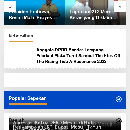
«
»
Laporkan 212 Merek
Terungkap, Ternyata Ini
Beras yang Diklaim
Alasan Basarnas
Bermasalah, Mentan
Evakuasi Juliana
Amran Klaim Sudah
Marins Tanpa
Telepon Kapolri dan
Helikopter
kebersihan
Jaksa Agung
Anggota DPRD Bandar Lampung
Pebriani Piska Turut Sambut Tim Kick Off
The Rising Tide A Resonance 2023
Populer Sepekan
Daerah
Apresiasi Ketua DPRD Mesuji di Hut
Antusias Warga di Reses Ketua DPRD Mesuji
Penyampaian LKPJ Bupati Mesuji Tahun
Bayangkara ke-80 Tahun