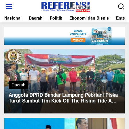
L
e
w
Nasional
Daerah
Politik
Ekonomi dan Bisnis
Entert
a
t
i
k
e
k
o
n
t
e
n
Daerah
Anggota DPRD Bandar Lampung Pebriani Piska
Turut Sambut Tim Kick Off The Rising Tide A
Resonance 2023