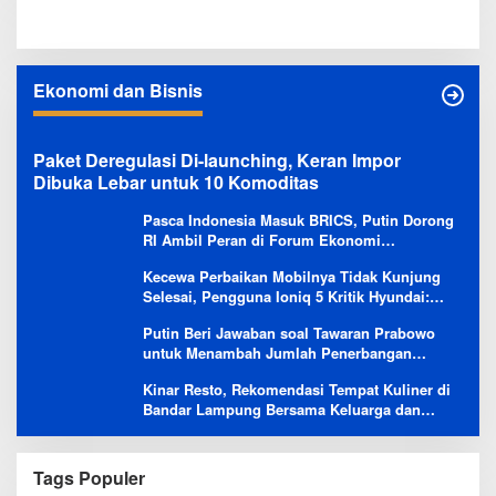
Ekonomi dan Bisnis
Paket Deregulasi Di-launching, Keran Impor
Dibuka Lebar untuk 10 Komoditas
Pasca Indonesia Masuk BRICS, Putin Dorong
RI Ambil Peran di Forum Ekonomi
Besutannya
Kecewa Perbaikan Mobilnya Tidak Kunjung
Selesai, Pengguna Ioniq 5 Kritik Hyundai:
Gencar Promosi tapi Buruk Layanan After-
Putin Beri Jawaban soal Tawaran Prabowo
Sales
untuk Menambah Jumlah Penerbangan
Langsung Rusia-Indonesia
Kinar Resto, Rekomendasi Tempat Kuliner di
Bandar Lampung Bersama Keluarga dan
Orang Tersayang
Tags Populer