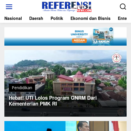
L
e
w
Nasional
Daerah
Politik
Ekonomi dan Bisnis
Entert
a
t
i
k
e
k
o
n
t
e
n
Pendidikan
Hebat! UTI Lolos Program GNRM Dari
Kementerian PMK RI