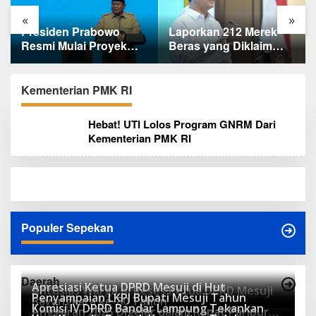
«
»
Laporkan 212 Merek
Terungkap, Ternyata Ini
Beras yang Diklaim
Alasan Basarnas
Bermasalah, Mentan
Evakuasi Juliana
Amran Klaim Sudah
Marins Tanpa
Telepon Kapolri dan
Helikopter
Kementerian PMK RI
Jaksa Agung
Hebat! UTI Lolos Program GNRM Dari
Kementerian PMK RI
Populer Sepekan
Daerah
Apresiasi Ketua DPRD Mesuji di Hut
Antusias Warga di Reses Ketua DPRD Mesuji
Penyampaian LKPJ Bupati Mesuji Tahun
Bayangkara ke-80 Tahun
Komisi IV DPRD Bandar Lampung Tekankan
Anggaran 2025 Digelar dalam Rapat Paripurna