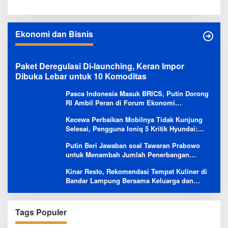
Ekonomi dan Bisnis
Paket Deregulasi Di-launching, Keran Impor
Dibuka Lebar untuk 10 Komoditas
Pasca Indonesia Masuk BRICS, Putin Dorong
RI Ambil Peran di Forum Ekonomi
Besutannya
Kecewa Perbaikan Mobilnya Tidak Kunjung
Selesai, Pengguna Ioniq 5 Kritik Hyundai:
Gencar Promosi tapi Buruk Layanan After-
Putin Beri Jawaban soal Tawaran Prabowo
Sales
untuk Menambah Jumlah Penerbangan
Langsung Rusia-Indonesia
Kinar Resto, Rekomendasi Tempat Kuliner di
Bandar Lampung Bersama Keluarga dan
Orang Tersayang
Tags Populer