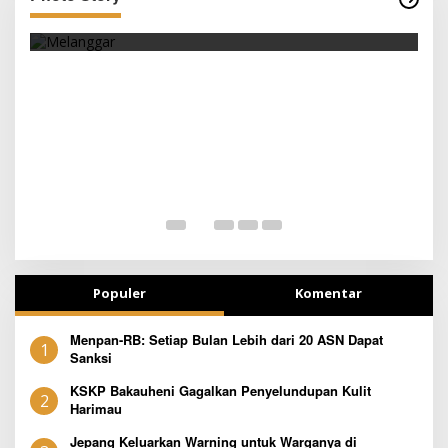
EMBARANG
SEJAK DINI
Populer
Komentar
Menpan-RB: Setiap Bulan Lebih dari 20 ASN Dapat
1
Sanksi
KSKP Bakauheni Gagalkan Penyelundupan Kulit
2
Harimau
Jepang Keluarkan Warning untuk Warganya di