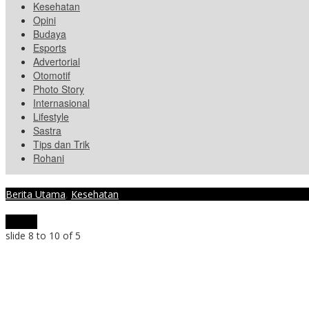
Kesehatan
Opini
Budaya
Esports
Advertorial
Otomotif
Photo Story
Internasional
Lifestyle
Sastra
Tips dan Trik
Rohani
Berita Utama
,
Kesehatan
Kumpulan Manfaat Dahsyat Dari Lengkuas, untuk Menghilangkan Pa
«
»
slide
8 to 10
of 5