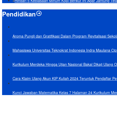
5
Hindari 5 Kebiasaan Minum Kopi Berikut Ini Agar Jantung Tet
Pendidikan
Aroma Pungli dan Gratifikasi Dalam Program Revitalisasi Seko
Mahasiswa Universitas Teknokrat Indonesia Indra Maulana Cipt
Kurikulum Merdeka Hingga Ujian Nasional Bakal Dikaji Ulang 
Cara Klaim Ulang Akun KIP Kuliah 2024 Teruntuk Pendaftar Per
Kunci Jawaban Matematika Kelas 7 Halaman 24 Kurikulum Me