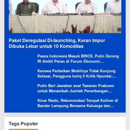
Paket Deregulasi Di-launching, Keran Impor
Dibuka Lebar untuk 10 Komoditas
Pasca Indonesia Masuk BRICS, Putin Dorong
RI Ambil Peran di Forum Ekonomi
Besutannya
Kecewa Perbaikan Mobilnya Tidak Kunjung
Selesai, Pengguna Ioniq 5 Kritik Hyundai:
Gencar Promosi tapi Buruk Layanan After-
Putin Beri Jawaban soal Tawaran Prabowo
Sales
untuk Menambah Jumlah Penerbangan
Langsung Rusia-Indonesia
Kinar Resto, Rekomendasi Tempat Kuliner di
Bandar Lampung Bersama Keluarga dan
Orang Tersayang
Tags Populer