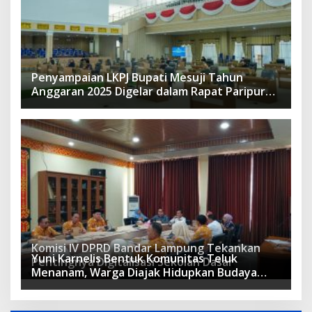
Penyampaian LKPJ Bupati Mesuji Tahun
Anggaran 2025 Digelar dalam Rapat Paripurna
DPRD
Komisi IV DPRD Bandar Lampung Tekankan
Yuni Karnelis Bentuk Komunitas Teluk
Pentingnya Digitalisasi Sekolah Dasar
Menanam, Warga Diajak Hidupkan Budaya
Tanam