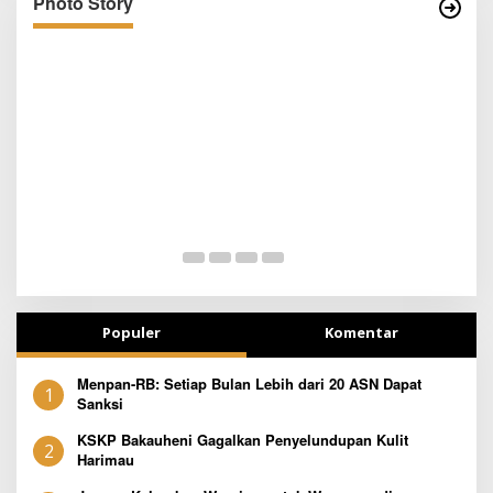
BERJIBAKU
Photo Story
Populer
Komentar
Menpan-RB: Setiap Bulan Lebih dari 20 ASN Dapat
1
Sanksi
KSKP Bakauheni Gagalkan Penyelundupan Kulit
2
Harimau