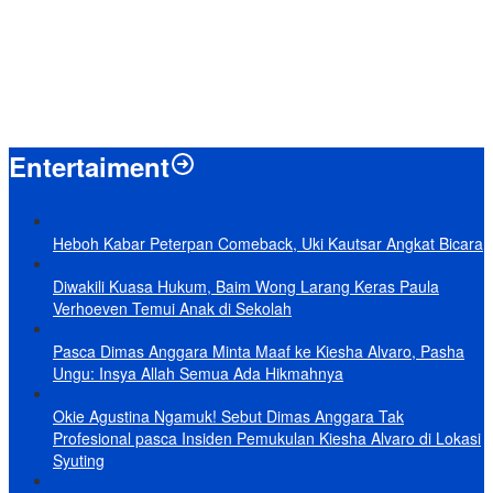
Terungkap, Ternyata Ini Alasan Basarnas Evakuasi Juliana Marins
Tanpa Helikopter
Baru KelarPolemik 4 Pulau Sumut-Aceh, Muncul Klaim 43 Pulau RI
yang Kini dalam Sengketa
Entertaiment
Heboh Kabar Peterpan Comeback, Uki Kautsar Angkat Bicara
Diwakili Kuasa Hukum, Baim Wong Larang Keras Paula
Verhoeven Temui Anak di Sekolah
Pasca Dimas Anggara Minta Maaf ke Kiesha Alvaro, Pasha
Ungu: Insya Allah Semua Ada Hikmahnya
Okie Agustina Ngamuk! Sebut Dimas Anggara Tak
Profesional pasca Insiden Pemukulan Kiesha Alvaro di Lokasi
Syuting