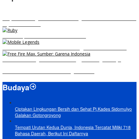
RRQ vs EVOS Legends: Berikut Ini Rangkuman El Clasico di MPL ID
Sejak Awal Dimulai
5 Hero Top Pick MPL Indonesia Season 8
8 Hero Midlaner Terbaik untuk Roaming, Sidelane Auto Aman!
Free Fire Max Segera Rilis! Catat Tanggal Pra-Registrasinya
Build Natalia Tersakit di Mobile Legends 2021
Budaya
Ciptakan Lingkungan Bersih dan Sehat Pj.Kades Sidomulyo
Galakan Gotongroyong
Tempati Urutan Kedua Dunia, Indonesia Tercatat Miliki 718
Bahasa Daerah, Berikut Ini Daftarnya