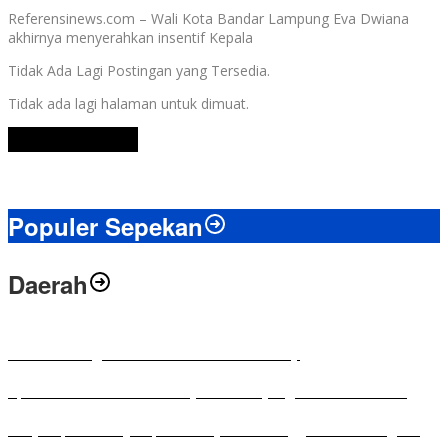
Referensinews.com – Wali Kota Bandar Lampung Eva Dwiana
akhirnya menyerahkan insentif Kepala
Tidak Ada Lagi Postingan yang Tersedia.
Tidak ada lagi halaman untuk dimuat.
Lihat Selengkapnya
Populer Sepekan
Daerah
Antusias Warga di Reses Ketua DPRD Mesuji
Apresiasi Ketua DPRD Mesuji di Hut Bayangkara ke-80 Tahun
Penyampaian LKPJ Bupati Mesuji Tahun Anggaran 2025 Digelar