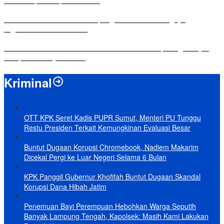
dalam Rapat Paripurna DPRD
Komisi IV DPRD Bandar Lampung Tekankan Pentingnya
Digitalisasi Sekolah Dasar
Yuni Karnelis Bentuk Komunitas Teluk Menanam, Warga Diajak
Hidupkan Budaya Tanam
Kriminal
OTT KPK Seret Kadis PUPR Sumut, Menteri PU Tunggu
Restu Presiden Terkait Kemungkinan Evaluasi Besar
Buntut Dugaan Korupsi Chromebook, Nadiem Makarim
Dicekal Pergi ke Luar Negeri Selama 6 Bulan
KPK Panggil Gubernur Khofifah Buntut Dugaan Skandal
Korupsi Dana Hibah Jatim
Penemuan Bayi Perempuan Hebohkan Warga Seputih
Banyak Lampung Tengah, Kapolsek: Masih Kami Lakukan