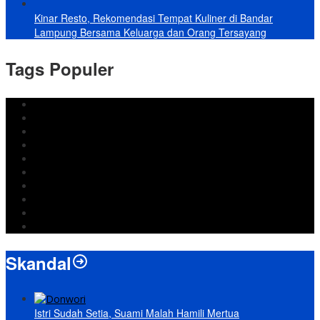
Kinar Resto, Rekomendasi Tempat Kuliner di Bandar
Lampung Bersama Keluarga dan Orang Tersayang
Tags Populer
DPRD Bandar Lampung
Lampung
Iran
pemkot bandar lampung
Jokowi
DPRD Bandarlampung
Israel
Wiyadi
Prabowo
paripurna
Skandal
Istri Sudah Setia, Suami Malah Hamili Mertua