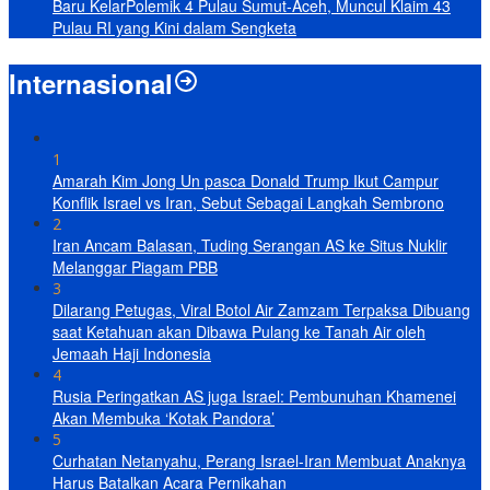
Baru KelarPolemik 4 Pulau Sumut-Aceh, Muncul Klaim 43
Pulau RI yang Kini dalam Sengketa
Internasional
1
Amarah Kim Jong Un pasca Donald Trump Ikut Campur
Konflik Israel vs Iran, Sebut Sebagai Langkah Sembrono
2
Iran Ancam Balasan, Tuding Serangan AS ke Situs Nuklir
Melanggar Piagam PBB
3
Dilarang Petugas, Viral Botol Air Zamzam Terpaksa Dibuang
saat Ketahuan akan Dibawa Pulang ke Tanah Air oleh
Jemaah Haji Indonesia
4
Rusia Peringatkan AS juga Israel: Pembunuhan Khamenei
Akan Membuka ‘Kotak Pandora’
5
Curhatan Netanyahu, Perang Israel-Iran Membuat Anaknya
Harus Batalkan Acara Pernikahan