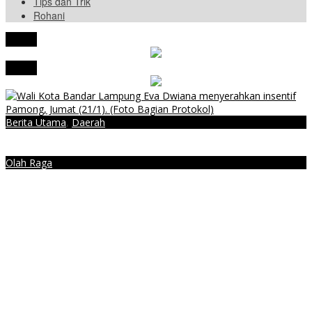
Tips dan Trik
Rohani
tutup
tutup
Berita Utama
,
Daerah
Akhirnya…, Insentif Pamong di Bandar Lampung Cair
Olah Raga
Presiden Jokowi Dijadwalkan Buka PON XXI Aceh-Sumut
Menpan-RB Tegaskan WFA bagi ASN Hanya Opsional, Bukan
Kewajiban
Presiden Prabowo Resmi Mulai Proyek Raksasa Baterai Kendaraan
Listrik Senilai Rp95,5 Triliun
Laporkan 212 Merek Beras yang Diklaim Bermasalah, Mentan
Amran Klaim Sudah Telepon Kapolri dan Jaksa Agung