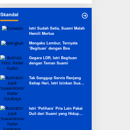
Skandal
Istri Sudah Setia, Suami Malah
Hamili Mertua
Mengaku Lembur, Ternyata
‘Begituan’ dengan Bos
Gegara LDR, Istri Begituan
dengan Teman Suami
Tak Sanggup Servis Ranjang
Satiap Hari, Istri Izinkan Suami
Berpoligami
Istri ‘Pelihara’ Pria Lain Pakai
Duit dari Suami yang Hidup
Prihatin