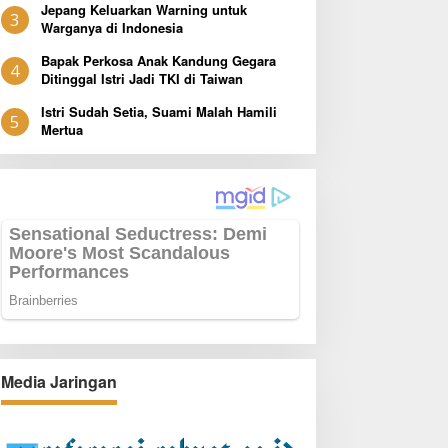
Jepang Keluarkan Warning untuk
3
Warganya di Indonesia
Bapak Perkosa Anak Kandung Gegara
4
Ditinggal Istri Jadi TKI di Taiwan
Istri Sudah Setia, Suami Malah Hamili
5
Mertua
Media Jaringan