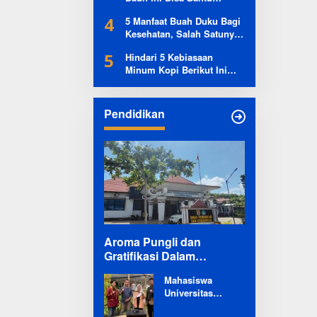
Kontrol Kadar Gula Darah
4
5 Manfaat Buah Duku Bagi
Kesehatan, Salah Satunya
Sangat Tak Terduga
5
Hindari 5 Kebiasaan
Minum Kopi Berikut Ini
Agar Jantung Tetap Sehat
Pendidikan
Aroma Pungli dan
Gratifikasi Dalam
Program Revitalisasi
Mahasiswa
Sekolah di Mesuji
Universitas
Mencuat
Teknokrat