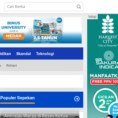
tutup
idikan
Skandal
Teknologi
k
Rohani
Populer Sepekan
Antusias Warga di Reses Ketua
Daerah