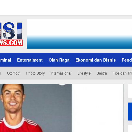
iminal
Entertaiment
Olah Raga
Ekonomi dan Bisnis
Pend
l
Otomotif
Photo Story
Internasional
Lifestyle
Sastra
Tips dan Tri