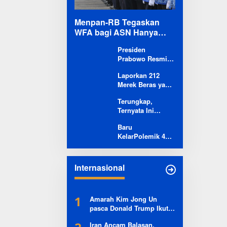
Menpan-RB Tegaskan
WFA bagi ASN Hanya
Opsional, Bukan
Presiden
Kewajiban
Prabowo Resmi
Mulai Proyek
Laporkan 212
Raksasa Baterai
Merek Beras yang
Kendaraan Listrik
Diklaim
Senilai Rp95,5
Terungkap,
Bermasalah,
Triliun
Ternyata Ini
Mentan Amran
Alasan Basarnas
Klaim Sudah
Baru
Evakuasi Juliana
Telepon Kapolri
KelarPolemik 4
Marins Tanpa
dan Jaksa Agung
Pulau Sumut-
Helikopter
Aceh, Muncul
Klaim 43 Pulau RI
Internasional
yang Kini dalam
Sengketa
1
Amarah Kim Jong Un
pasca Donald Trump Ikut
Campur Konflik Israel vs
Iran Ancam Balasan,
Iran, Sebut Sebagai