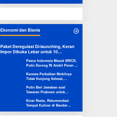
Terobos Jalur Kereta: Terpental,
Timpa 2 Motor
Ekonomi dan Bisnis
Paket Deregulasi Di-launching, Keran
Impor Dibuka Lebar untuk 10
Komoditas
Pasca Indonesia Masuk BRICS,
Putin Dorong RI Ambil Peran di
Forum Ekonomi Besutannya
Kecewa Perbaikan Mobilnya
Tidak Kunjung Selesai,
Pengguna Ioniq 5 Kritik
Putin Beri Jawaban soal
Hyundai: Gencar Promosi tapi
Tawaran Prabowo untuk
Buruk Layanan After-Sales
Menambah Jumlah
Kinar Resto, Rekomendasi
Penerbangan Langsung Rusia-
Tempat Kuliner di Bandar
Indonesia
Lampung Bersama Keluarga
dan Orang Tersayang