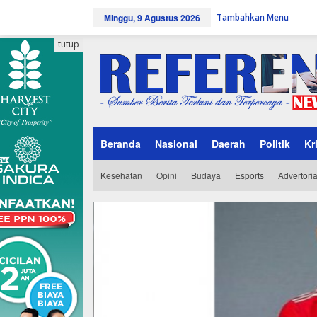
L
Minggu, 9 Agustus 2026
Tambahkan Menu
e
w
a
tutup
t
i
k
e
k
o
n
Beranda
Nasional
Daerah
Politik
Kr
t
e
n
Kesehatan
Opini
Budaya
Esports
Advertoria