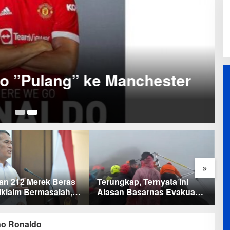
do Berpotensi Tersaji di
ga Champions
»
ap, Ternyata Ini
Baru KelarPolemik 4 Pulau
M
 Basarnas Evakuasi
Sumut-Aceh, Muncul Klaim
b
a Marins Tanpa
43 Pulau RI yang Kini dalam
B
ter
Sengketa
no Ronaldo