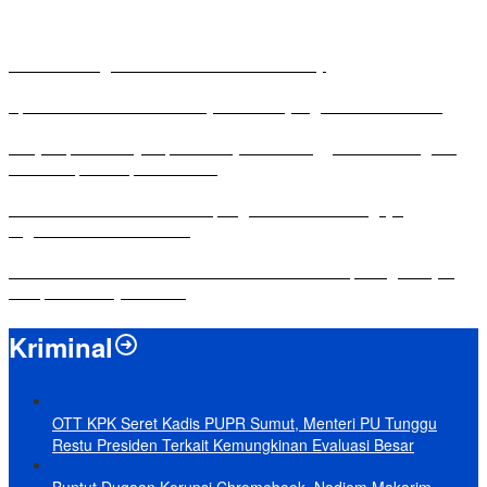
Antusias Warga di Reses Ketua DPRD Mesuji
Apresiasi Ketua DPRD Mesuji di Hut Bayangkara ke-80 Tahun
Penyampaian LKPJ Bupati Mesuji Tahun Anggaran 2025 Digelar
dalam Rapat Paripurna DPRD
Komisi IV DPRD Bandar Lampung Tekankan Pentingnya
Digitalisasi Sekolah Dasar
Yuni Karnelis Bentuk Komunitas Teluk Menanam, Warga Diajak
Hidupkan Budaya Tanam
Kriminal
OTT KPK Seret Kadis PUPR Sumut, Menteri PU Tunggu
Restu Presiden Terkait Kemungkinan Evaluasi Besar
Buntut Dugaan Korupsi Chromebook, Nadiem Makarim