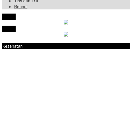
Tips dan Trik
Rohani
tutup
tutup
Kesehatan
Warning! Ganti Spons Cuci Piring Tiga Pekan Sekali, Ini Bahaya
Bagi Kesehatan Bila Tidak Dilakukan
Menpan-RB Tegaskan WFA bagi ASN Hanya Opsional, Bukan
Kewajiban
Presiden Prabowo Resmi Mulai Proyek Raksasa Baterai Kendaraan
Listrik Senilai Rp95,5 Triliun
Laporkan 212 Merek Beras yang Diklaim Bermasalah, Mentan
Amran Klaim Sudah Telepon Kapolri dan Jaksa Agung
Terungkap, Ternyata Ini Alasan Basarnas Evakuasi Juliana Marins
Tanpa Helikopter