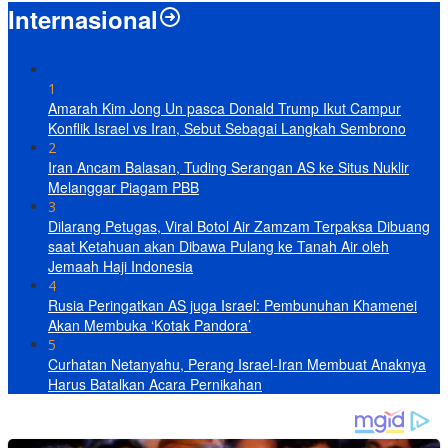
Internasional
1
Amarah Kim Jong Un pasca Donald Trump Ikut Campur
Konflik Israel vs Iran, Sebut Sebagai Langkah Sembrono
2
Iran Ancam Balasan, Tuding Serangan AS ke Situs Nuklir
Melanggar Piagam PBB
3
Dilarang Petugas, Viral Botol Air Zamzam Terpaksa Dibuang
saat Ketahuan akan Dibawa Pulang ke Tanah Air oleh
Jemaah Haji Indonesia
4
Rusia Peringatkan AS juga Israel: Pembunuhan Khamenei
Akan Membuka ‘Kotak Pandora’
5
Curhatan Netanyahu, Perang Israel-Iran Membuat Anaknya
Harus Batalkan Acara Pernikahan