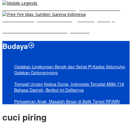
8 Hero Midlaner Terbaik untuk Roaming, Sidelane Auto Aman!
Free Fire Max Segera Rilis! Catat Tanggal Pra-Registrasinya
Build Natalia Tersakit di Mobile Legends 2021
Budaya
Ciptakan Lingkungan Bersih dan Sehat Pj.Kades Sidomulyo
Galakan Gotongroyong
Tempati Urutan Kedua Dunia, Indonesia Tercatat Miliki 718
Bahasa Daerah, Berikut Ini Daftarnya
Perkawinan Anak, Masalah Besar di Balik Target RPJMN
cuci piring