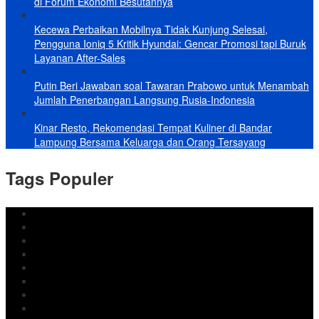
di Forum Ekonomi Besutannya
Kecewa Perbaikan Mobilnya Tidak Kunjung Selesai,
Pengguna Ioniq 5 Kritik Hyundai: Gencar Promosi tapi Buruk
Layanan After-Sales
Putin Beri Jawaban soal Tawaran Prabowo untuk Menambah
Jumlah Penerbangan Langsung Rusia-Indonesia
Kinar Resto, Rekomendasi Tempat Kuliner di Bandar
Lampung Bersama Keluarga dan Orang Tersayang
Tags Populer
DPRD Bandar Lampung
Lampung
Iran
pemkot bandar lampung
Jokowi
DPRD Bandarlampung
Israel
Wiyadi