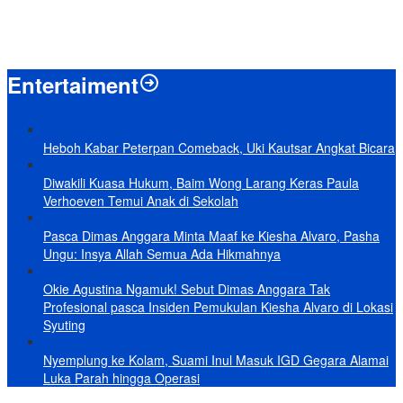
Baru KelarPolemik 4 Pulau Sumut-Aceh, Muncul Klaim 43 Pulau RI
yang Kini dalam Sengketa
Entertaiment
Heboh Kabar Peterpan Comeback, Uki Kautsar Angkat Bicara
Diwakili Kuasa Hukum, Baim Wong Larang Keras Paula
Verhoeven Temui Anak di Sekolah
Pasca Dimas Anggara Minta Maaf ke Kiesha Alvaro, Pasha
Ungu: Insya Allah Semua Ada Hikmahnya
Okie Agustina Ngamuk! Sebut Dimas Anggara Tak
Profesional pasca Insiden Pemukulan Kiesha Alvaro di Lokasi
Syuting
Nyemplung ke Kolam, Suami Inul Masuk IGD Gegara Alamai
Luka Parah hingga Operasi