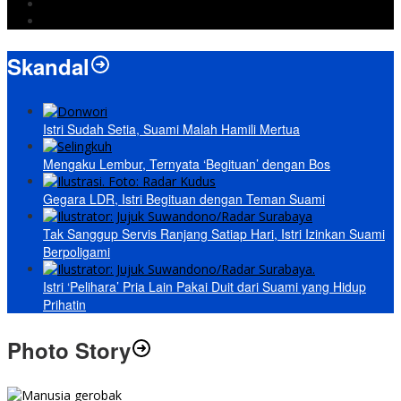
Prabowo
paripurna
Skandal
Istri Sudah Setia, Suami Malah Hamili Mertua
Mengaku Lembur, Ternyata ‘Begituan’ dengan Bos
Gegara LDR, Istri Begituan dengan Teman Suami
Tak Sanggup Servis Ranjang Satiap Hari, Istri Izinkan Suami
Berpoligami
Istri ‘Pelihara’ Pria Lain Pakai Duit dari Suami yang Hidup
Prihatin
Photo Story