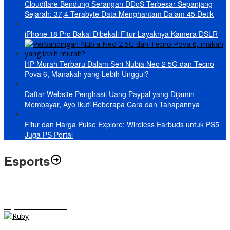
Cloudflare Bendung Serangan DDoS Terbesar Sepanjang
Sejarah: 37,4 Terabyte Data Menghantam Dalam 45 Detik
iPhone 18 Pro Bakal Dibekali Fitur Layaknya Kamera DSLR
HP Murah Terbaru Dalam Seri Nubia Neo 2 5G dan Tecno
Pova 6, Manakah yang Lebih Unggul?
Daftar Website Penghasil Uang Paypal yang Dijamin
Membayar, Ayo Ikuti Beberapa Cara dan Tahapannya
Fitur dan Harga Pulse Explore: Wireless Earbuds untuk PS5
Juga PS Portal
Esports
RRQ vs EVOS Legends: Berikut Ini Rangkuman El Clasico di MPL ID
Sejak Awal Dimulai
5 Hero Top Pick MPL Indonesia Season 8