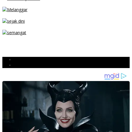
MENGIBA
PARKIR SEMBARANG
SEJAK DINI
TETAP SEMANGAT
BERJIBAKU
Populer
Komentar