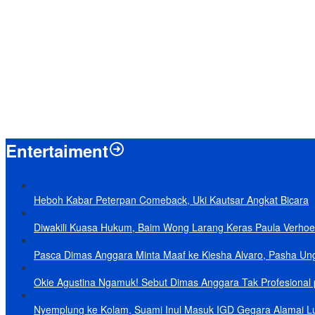
Menpan-RB Tegaskan WFA bagi ASN Hanya Opsional, Bukan Kewaji
Presiden Prabowo Resmi Mulai Proyek Raksasa Baterai Kendaraan List
Laporkan 212 Merek Beras yang Diklaim Bermasalah, Mentan Amran
Terungkap, Ternyata Ini Alasan Basarnas Evakuasi Juliana Marins Ta
Baru KelarPolemik 4 Pulau Sumut-Aceh, Muncul Klaim 43 Pulau RI y
Entertaiment
Heboh Kabar Peterpan Comeback, Uki Kautsar Angkat Bicara
Diwakili Kuasa Hukum, Baim Wong Larang Keras Paula Verhoe
Pasca Dimas Anggara Minta Maaf ke Kiesha Alvaro, Pasha Un
Okie Agustina Ngamuk! Sebut Dimas Anggara Tak Profesional p
Nyemplung ke Kolam, Suami Inul Masuk IGD Gegara Alamai L