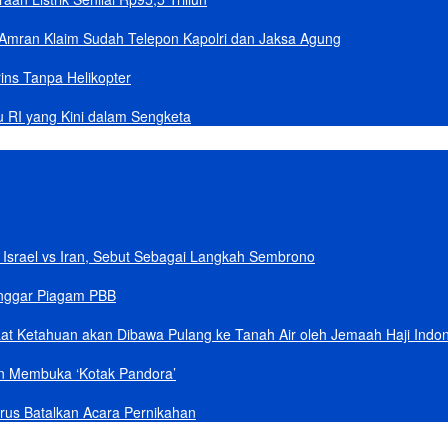
Amran Klaim Sudah Telepon Kapolri dan Jaksa Agung
ins Tanpa Helikopter
u RI yang Kini dalam Sengketa
Israel vs Iran, Sebut Sebagai Langkah Sembrono
anggar Piagam PBB
aat Ketahuan akan Dibawa Pulang ke Tanah Air oleh Jemaah Haji Indo
an Membuka ‘Kotak Pandora’
rus Batalkan Acara Pernikahan