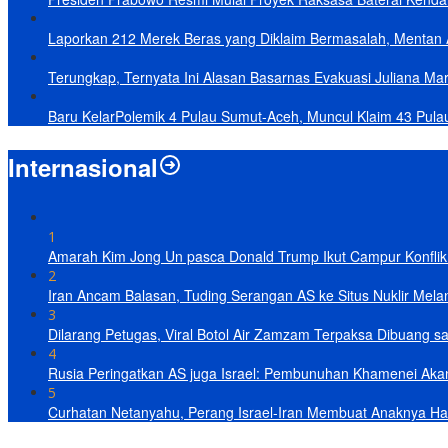
Laporkan 212 Merek Beras yang Diklaim Bermasalah, Mentan 
Terungkap, Ternyata Ini Alasan Basarnas Evakuasi Juliana Mar
Baru KelarPolemik 4 Pulau Sumut-Aceh, Muncul Klaim 43 Pula
Internasional
1
Amarah Kim Jong Un pasca Donald Trump Ikut Campur Konflik 
2
Iran Ancam Balasan, Tuding Serangan AS ke Situs Nuklir Mel
3
Dilarang Petugas, Viral Botol Air Zamzam Terpaksa Dibuang s
4
Rusia Peringatkan AS juga Israel: Pembunuhan Khamenei Ak
5
Curhatan Netanyahu, Perang Israel-Iran Membuat Anaknya Ha