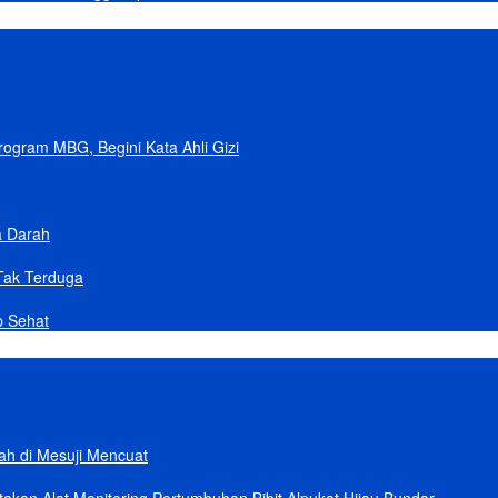
gram MBG, Begini Kata Ahli Gizi
a Darah
Tak Terduga
p Sehat
lah di Mesuji Mencuat