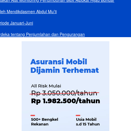
akan Alat Monitoring Pertumbuhan Bibit Alpukat Hijau Bundar
Oleh Mendikdasmen Abdul Mu’ti
iode Januari-Juni
rdeka tentang Penjumlahan dan Pengurangan