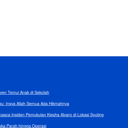
ban
rik Senilai Rp95,5 Triliun
 Klaim Sudah Telepon Kapolri dan Jaksa Agung
npa Helikopter
ang Kini dalam Sengketa
ven Temui Anak di Sekolah
gu: Insya Allah Semua Ada Hikmahnya
asca Insiden Pemukulan Kiesha Alvaro di Lokasi Syuting
uka Parah hingga Operasi