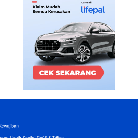
Kewajiban
n Listrik Senilai Rp95,5 Triliun