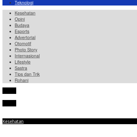
Teknologi
Kesehatan
Opini
Budaya
Esports
Advertorial
Otomotif
Photo Story
Internasional
Lifestyle
Sastra
Tips dan Trik
Rohani
tutup
tutup
Kesehatan
4 Rekomendasi Obat Penurun Demam Anak untuk Redakan Flu Sing