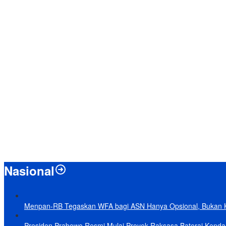
Nasional
Menpan-RB Tegaskan WFA bagi ASN Hanya Opsional, Bukan 
Presiden Prabowo Resmi Mulai Proyek Raksasa Baterai Kendaraa