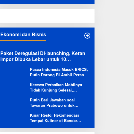
Terobos Jalur Kereta: Terpental,
Timpa 2 Motor
Ekonomi dan Bisnis
Paket Deregulasi Di-launching, Keran
Impor Dibuka Lebar untuk 10
Komoditas
Pasca Indonesia Masuk BRICS,
Putin Dorong RI Ambil Peran di
Forum Ekonomi Besutannya
Kecewa Perbaikan Mobilnya
Tidak Kunjung Selesai,
Pengguna Ioniq 5 Kritik
Putin Beri Jawaban soal
Hyundai: Gencar Promosi tapi
Tawaran Prabowo untuk
Buruk Layanan After-Sales
Menambah Jumlah
Kinar Resto, Rekomendasi
Penerbangan Langsung Rusia-
Tempat Kuliner di Bandar
Indonesia
Lampung Bersama Keluarga
dan Orang Tersayang