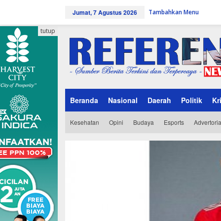
L
Jumat, 7 Agustus 2026
Tambahkan Menu
e
w
a
tutup
t
i
k
e
k
o
n
Beranda
Nasional
Daerah
Politik
Kr
t
e
n
Kesehatan
Opini
Budaya
Esports
Advertoria