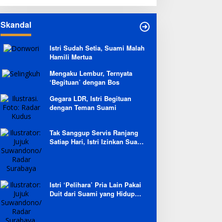
Skandal
Istri Sudah Setia, Suami Malah
Hamili Mertua
Mengaku Lembur, Ternyata
‘Begituan’ dengan Bos
Gegara LDR, Istri Begituan
dengan Teman Suami
Tak Sanggup Servis Ranjang
Satiap Hari, Istri Izinkan Suami
Berpoligami
Istri ‘Pelihara’ Pria Lain Pakai
Duit dari Suami yang Hidup
Prihatin