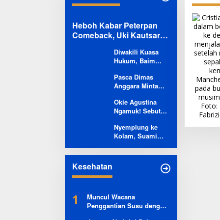
Heboh Kabar Peterpan
Comeback, Uki Kautsar
Angkat Bicara
Diwakili Kuasa
Hukum, Baim
Wong Larang
Pasca Dimas
Keras Paula
Anggara Minta
Verhoeven Temui
Maaf ke Kiesha
Anak di Sekolah
Okie Agustina
Alvaro, Pasha
Ngamuk! Sebut
Ungu: Insya Allah
Dimas Anggara
Semua Ada
Nyemplung ke
Tak Profesional
Hikmahnya
Kolam, Suami
pasca Insiden
Inul Masuk IGD
Pemukulan
Gegara Alamai
Kiesha Alvaro di
Luka Parah
Lokasi Syuting
Kesehatan
hingga Operasi
1
Muncul Wacana
Penggantian Susu dengan
Daun Kelor Pada Program