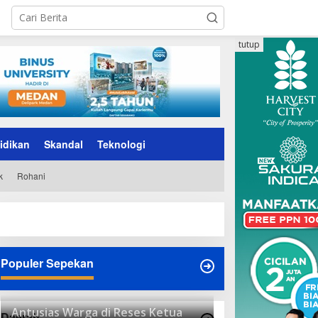
tutup
idikan
Skandal
Teknologi
k
Rohani
Populer Sepekan
Antusias Warga di Reses Ketua
Daerah