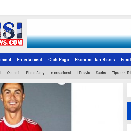
iminal
Entertaiment
Olah Raga
Ekonomi dan Bisnis
Pend
l
Otomotif
Photo Story
Internasional
Lifestyle
Sastra
Tips dan Tri