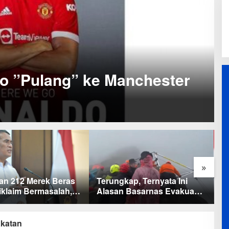
do ”Pulang” ke Manchester
»
ap, Ternyata Ini
Baru KelarPolemik 4 Pulau
M
 Basarnas Evakuasi
Sumut-Aceh, Muncul Klaim
b
a Marins Tanpa
43 Pulau RI yang Kini dalam
B
ter
Sengketa
katan