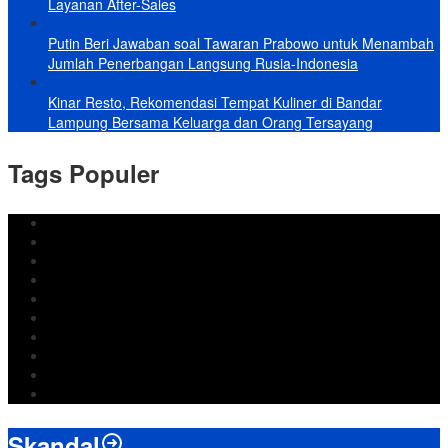
Layanan After-Sales
Putin Beri Jawaban soal Tawaran Prabowo untuk Menambah
Jumlah Penerbangan Langsung Rusia-Indonesia
Kinar Resto, Rekomendasi Tempat Kuliner di Bandar
Lampung Bersama Keluarga dan Orang Tersayang
Tags Populer
DPRD Bandar Lampung
Lampung
Iran
pemkot bandar lampung
Jokowi
DPRD Bandarlampung
Israel
Wiyadi
Prabowo
paripurna
Skandal