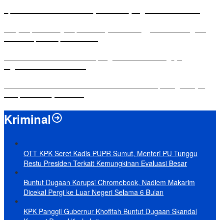
Apresiasi Ketua DPRD Mesuji di Hut Bayangkara ke-80 Tahun
Penyampaian LKPJ Bupati Mesuji Tahun Anggaran 2025 Digelar
dalam Rapat Paripurna DPRD
Komisi IV DPRD Bandar Lampung Tekankan Pentingnya
Digitalisasi Sekolah Dasar
Yuni Karnelis Bentuk Komunitas Teluk Menanam, Warga Diajak
Hidupkan Budaya Tanam
Kriminal
OTT KPK Seret Kadis PUPR Sumut, Menteri PU Tunggu
Restu Presiden Terkait Kemungkinan Evaluasi Besar
Buntut Dugaan Korupsi Chromebook, Nadiem Makarim
Dicekal Pergi ke Luar Negeri Selama 6 Bulan
KPK Panggil Gubernur Khofifah Buntut Dugaan Skandal