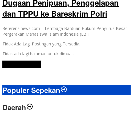
Dugaan Penipuan, Penggelapan
dan TPPU ke Bareskrim Polri
Referensinews.com – Lembaga Bantuan Hukum Pengurus Besar
Pergerakan Mahasiswa Islam Indonesia (LBH
Tidak Ada Lagi Postingan yang Tersedia.
Tidak ada lagi halaman untuk dimuat.
Lihat Selengkapnya
Populer Sepekan
Daerah
Antusias Warga di Reses Ketua DPRD Mesuji