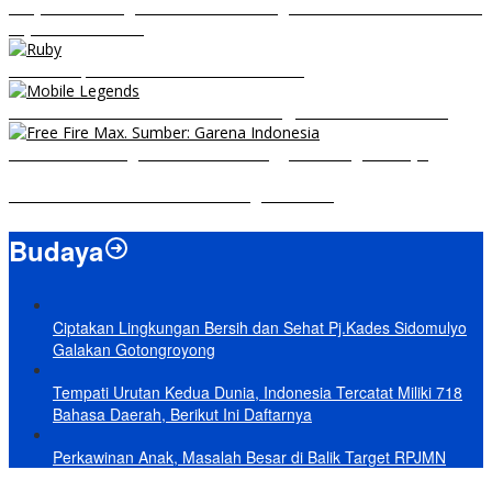
RRQ vs EVOS Legends: Berikut Ini Rangkuman El Clasico di MPL ID
Sejak Awal Dimulai
5 Hero Top Pick MPL Indonesia Season 8
8 Hero Midlaner Terbaik untuk Roaming, Sidelane Auto Aman!
Free Fire Max Segera Rilis! Catat Tanggal Pra-Registrasinya
Build Natalia Tersakit di Mobile Legends 2021
Budaya
Ciptakan Lingkungan Bersih dan Sehat Pj.Kades Sidomulyo
Galakan Gotongroyong
Tempati Urutan Kedua Dunia, Indonesia Tercatat Miliki 718
Bahasa Daerah, Berikut Ini Daftarnya
Perkawinan Anak, Masalah Besar di Balik Target RPJMN