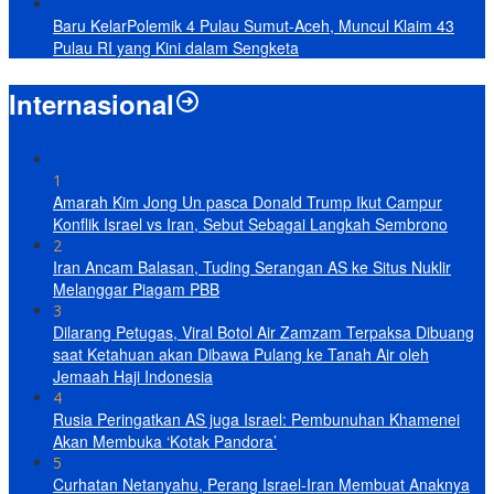
Baru KelarPolemik 4 Pulau Sumut-Aceh, Muncul Klaim 43
Pulau RI yang Kini dalam Sengketa
Internasional
1
Amarah Kim Jong Un pasca Donald Trump Ikut Campur
Konflik Israel vs Iran, Sebut Sebagai Langkah Sembrono
2
Iran Ancam Balasan, Tuding Serangan AS ke Situs Nuklir
Melanggar Piagam PBB
3
Dilarang Petugas, Viral Botol Air Zamzam Terpaksa Dibuang
saat Ketahuan akan Dibawa Pulang ke Tanah Air oleh
Jemaah Haji Indonesia
4
Rusia Peringatkan AS juga Israel: Pembunuhan Khamenei
Akan Membuka ‘Kotak Pandora’
5
Curhatan Netanyahu, Perang Israel-Iran Membuat Anaknya