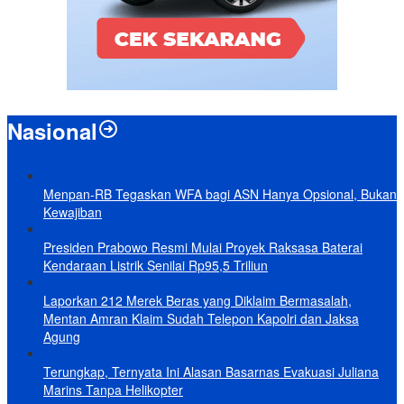
Nasional
Menpan-RB Tegaskan WFA bagi ASN Hanya Opsional, Bukan
Kewajiban
Presiden Prabowo Resmi Mulai Proyek Raksasa Baterai
Kendaraan Listrik Senilai Rp95,5 Triliun
Laporkan 212 Merek Beras yang Diklaim Bermasalah,
Mentan Amran Klaim Sudah Telepon Kapolri dan Jaksa
Agung
Terungkap, Ternyata Ini Alasan Basarnas Evakuasi Juliana
Marins Tanpa Helikopter