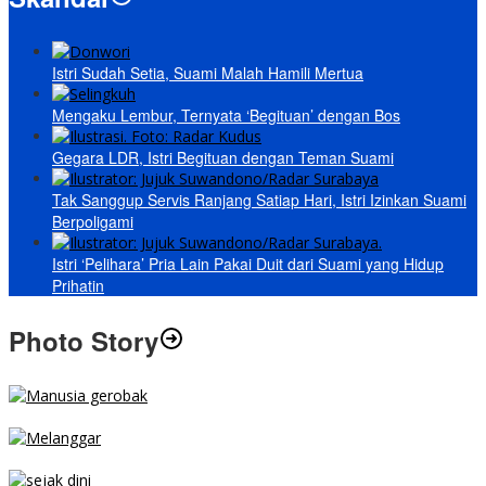
Istri Sudah Setia, Suami Malah Hamili Mertua
Mengaku Lembur, Ternyata ‘Begituan’ dengan Bos
Gegara LDR, Istri Begituan dengan Teman Suami
Tak Sanggup Servis Ranjang Satiap Hari, Istri Izinkan Suami
Berpoligami
Istri ‘Pelihara’ Pria Lain Pakai Duit dari Suami yang Hidup
Prihatin
Photo Story
MENGIBA
PARKIR SEMBARANG