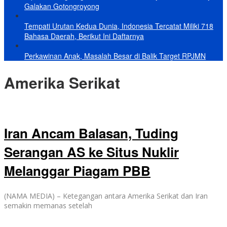
Galakan Gotongroyong
Tempati Urutan Kedua Dunia, Indonesia Tercatat Miliki 718
Bahasa Daerah, Berikut Ini Daftarnya
Perkawinan Anak, Masalah Besar di Balik Target RPJMN
Amerika Serikat
Iran Ancam Balasan, Tuding
Serangan AS ke Situs Nuklir
Melanggar Piagam PBB
(NAMA MEDIA) – Ketegangan antara Amerika Serikat dan Iran
semakin memanas setelah