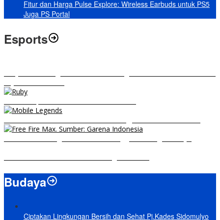
Fitur dan Harga Pulse Explore: Wireless Earbuds untuk PS5
Juga PS Portal
Esports
RRQ vs EVOS Legends: Berikut Ini Rangkuman El Clasico di MPL ID
Sejak Awal Dimulai
5 Hero Top Pick MPL Indonesia Season 8
8 Hero Midlaner Terbaik untuk Roaming, Sidelane Auto Aman!
Free Fire Max Segera Rilis! Catat Tanggal Pra-Registrasinya
Build Natalia Tersakit di Mobile Legends 2021
Budaya
Ciptakan Lingkungan Bersih dan Sehat Pj.Kades Sidomulyo