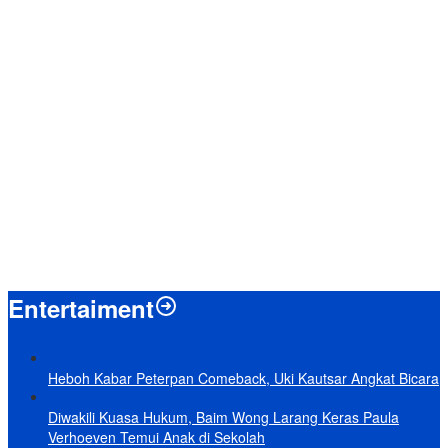
Menpan-RB Tegaskan WFA bagi ASN Hanya Opsional, Bukan
Kewajiban
Presiden Prabowo Resmi Mulai Proyek Raksasa Baterai Kendaraan
Listrik Senilai Rp95,5 Triliun
Laporkan 212 Merek Beras yang Diklaim Bermasalah, Mentan
Amran Klaim Sudah Telepon Kapolri dan Jaksa Agung
Terungkap, Ternyata Ini Alasan Basarnas Evakuasi Juliana Marins
Tanpa Helikopter
Baru KelarPolemik 4 Pulau Sumut-Aceh, Muncul Klaim 43 Pulau RI
yang Kini dalam Sengketa
Entertaiment
Heboh Kabar Peterpan Comeback, Uki Kautsar Angkat Bicara
Diwakili Kuasa Hukum, Baim Wong Larang Keras Paula
Verhoeven Temui Anak di Sekolah