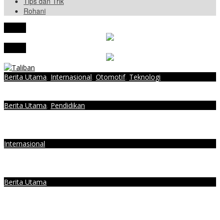
Tips dan Trik
Rohani
tutup
tutup
Berita Utama
,
Internasional
,
Otomotif
,
Teknologi
Simak, Ini Persenjataan Militer AS yang Kini Dikuasai Taliban
Berita Utama
,
Pendidikan
Good Job! Mahasiswa Universitas Teknokrat Indonesia Ikuti
Program Pertukaran Pelajar ke Amerika
Internasional
Iran Ancam Balasan, Tuding Serangan AS ke Situs Nuklir
Melanggar Piagam PBB
Berita Utama
Trump Klaim Hancurkan 3 Fasilitas Nuklir Iran, Ancam Serangan
Lebih Besar Bila Damai Ditolak