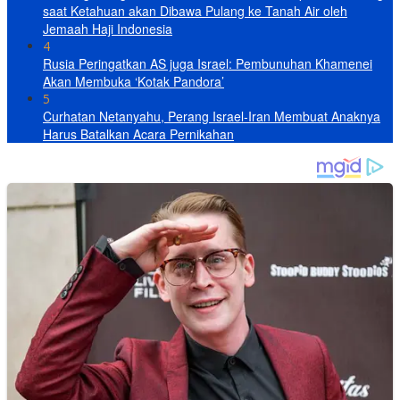
saat Ketahuan akan Dibawa Pulang ke Tanah Air oleh
Jemaah Haji Indonesia
4
Rusia Peringatkan AS juga Israel: Pembunuhan Khamenei
Akan Membuka ‘Kotak Pandora’
5
Curhatan Netanyahu, Perang Israel-Iran Membuat Anaknya
Harus Batalkan Acara Pernikahan