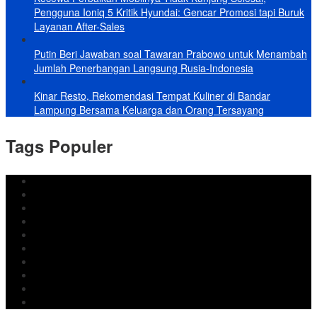
Pengguna Ioniq 5 Kritik Hyundai: Gencar Promosi tapi Buruk
Layanan After-Sales
Putin Beri Jawaban soal Tawaran Prabowo untuk Menambah
Jumlah Penerbangan Langsung Rusia-Indonesia
Kinar Resto, Rekomendasi Tempat Kuliner di Bandar
Lampung Bersama Keluarga dan Orang Tersayang
Tags Populer
DPRD Bandar Lampung
Lampung
Iran
pemkot bandar lampung
Jokowi
DPRD Bandarlampung
Israel
Wiyadi
Prabowo
paripurna