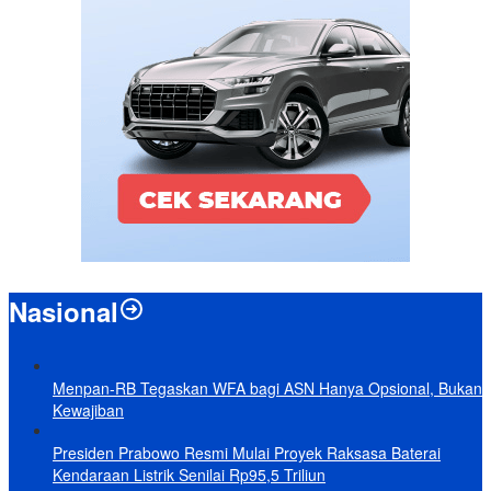
Nasional
Menpan-RB Tegaskan WFA bagi ASN Hanya Opsional, Bukan
Kewajiban
Presiden Prabowo Resmi Mulai Proyek Raksasa Baterai
Kendaraan Listrik Senilai Rp95,5 Triliun