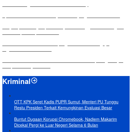
Antusias Warga di Reses Ketua DPRD Mesuji
Apresiasi Ketua DPRD Mesuji di Hut Bayangkara ke-80 Tahun
Penyampaian LKPJ Bupati Mesuji Tahun Anggaran 2025 Digelar
dalam Rapat Paripurna DPRD
Komisi IV DPRD Bandar Lampung Tekankan Pentingnya
Digitalisasi Sekolah Dasar
Yuni Karnelis Bentuk Komunitas Teluk Menanam, Warga Diajak
Hidupkan Budaya Tanam
Kriminal
OTT KPK Seret Kadis PUPR Sumut, Menteri PU Tunggu
Restu Presiden Terkait Kemungkinan Evaluasi Besar
Buntut Dugaan Korupsi Chromebook, Nadiem Makarim
Dicekal Pergi ke Luar Negeri Selama 6 Bulan