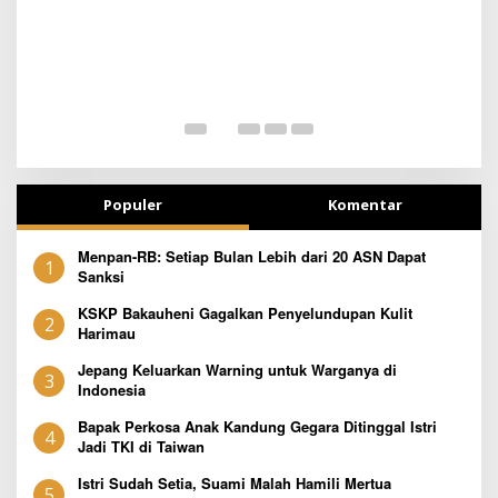
SEJAK DINI
T
Populer
Komentar
Menpan-RB: Setiap Bulan Lebih dari 20 ASN Dapat
1
Sanksi
KSKP Bakauheni Gagalkan Penyelundupan Kulit
2
Harimau
Jepang Keluarkan Warning untuk Warganya di
3
Indonesia
Bapak Perkosa Anak Kandung Gegara Ditinggal Istri
4
Jadi TKI di Taiwan
Istri Sudah Setia, Suami Malah Hamili Mertua
5