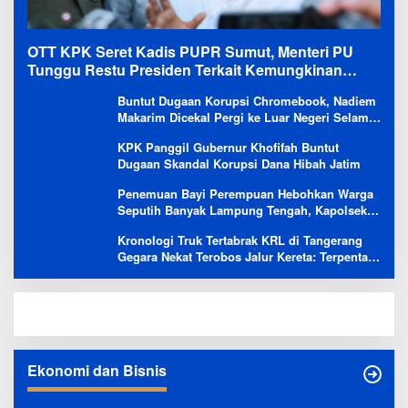
OTT KPK Seret Kadis PUPR Sumut, Menteri PU
Tunggu Restu Presiden Terkait Kemungkinan
Evaluasi Besar
Buntut Dugaan Korupsi Chromebook, Nadiem
Makarim Dicekal Pergi ke Luar Negeri Selama
6 Bulan
KPK Panggil Gubernur Khofifah Buntut
Dugaan Skandal Korupsi Dana Hibah Jatim
Penemuan Bayi Perempuan Hebohkan Warga
Seputih Banyak Lampung Tengah, Kapolsek:
Masih Kami Lakukan Penyelidikan
Kronologi Truk Tertabrak KRL di Tangerang
Gegara Nekat Terobos Jalur Kereta: Terpental,
Timpa 2 Motor
Ekonomi dan Bisnis