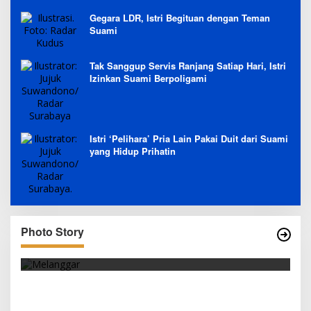
Gegara LDR, Istri Begituan dengan Teman
Suami
Tak Sanggup Servis Ranjang Satiap Hari, Istri
Izinkan Suami Berpoligami
Istri ‘Pelihara’ Pria Lain Pakai Duit dari Suami
yang Hidup Prihatin
Photo Story