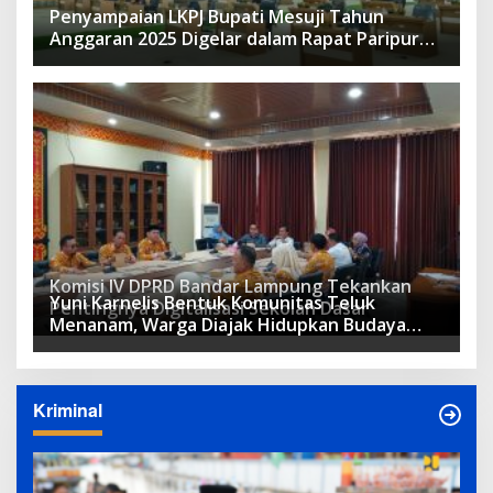
Penyampaian LKPJ Bupati Mesuji Tahun
Anggaran 2025 Digelar dalam Rapat Paripurna
DPRD
Komisi IV DPRD Bandar Lampung Tekankan
Yuni Karnelis Bentuk Komunitas Teluk
Pentingnya Digitalisasi Sekolah Dasar
Menanam, Warga Diajak Hidupkan Budaya
Tanam
Kriminal