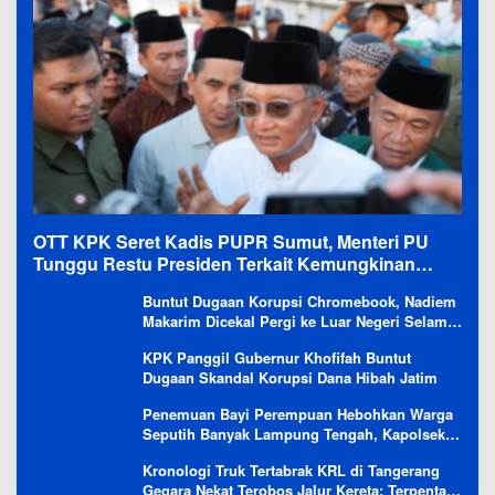
OTT KPK Seret Kadis PUPR Sumut, Menteri PU
Tunggu Restu Presiden Terkait Kemungkinan
Evaluasi Besar
Buntut Dugaan Korupsi Chromebook, Nadiem
Makarim Dicekal Pergi ke Luar Negeri Selama
6 Bulan
KPK Panggil Gubernur Khofifah Buntut
Dugaan Skandal Korupsi Dana Hibah Jatim
Penemuan Bayi Perempuan Hebohkan Warga
Seputih Banyak Lampung Tengah, Kapolsek:
Masih Kami Lakukan Penyelidikan
Kronologi Truk Tertabrak KRL di Tangerang
Gegara Nekat Terobos Jalur Kereta: Terpental,