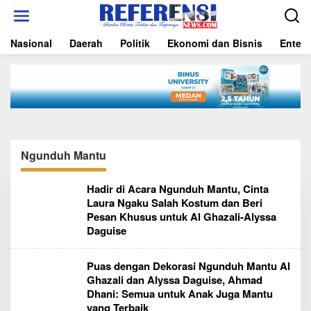
L
e
w
Nasional
Daerah
Politik
Ekonomi dan Bisnis
Entert
a
t
i
k
e
k
o
n
t
Ngunduh Mantu
e
n
Hadir di Acara Ngunduh Mantu, Cinta
Laura Ngaku Salah Kostum dan Beri
Pesan Khusus untuk Al Ghazali-Alyssa
Daguise
Puas dengan Dekorasi Ngunduh Mantu Al
Ghazali dan Alyssa Daguise, Ahmad
Dhani: Semua untuk Anak Juga Mantu
yang Terbaik