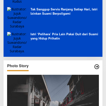
Tak Sanggup Servis Ranjang Satiap Hari, Istri
Izinkan Suami Berpoligami
Istri ‘Pelihara’ Pria Lain Pakai Duit dari Suami
yang Hidup Prihatin
Photo Story