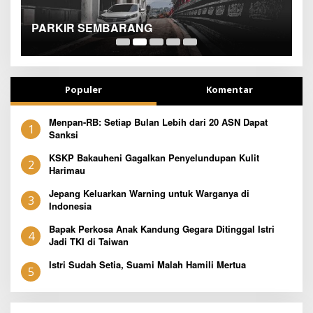
SEJAK DINI
T
Populer
Komentar
Menpan-RB: Setiap Bulan Lebih dari 20 ASN Dapat
1
Sanksi
KSKP Bakauheni Gagalkan Penyelundupan Kulit
2
Harimau
Jepang Keluarkan Warning untuk Warganya di
3
Indonesia
Bapak Perkosa Anak Kandung Gegara Ditinggal Istri
4
Jadi TKI di Taiwan
Istri Sudah Setia, Suami Malah Hamili Mertua
5