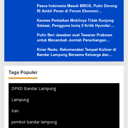
Pasca Indonesia Masuk BRICS, Putin Dorong
RI Ambil Peran di Forum Ekonomi
Besutannya
Kecewa Perbaikan Mobilnya Tidak Kunjung
Selesai, Pengguna Ioniq 5 Kritik Hyundai:
Gencar Promosi tapi Buruk Layanan After-
Putin Beri Jawaban soal Tawaran Prabowo
Sales
untuk Menambah Jumlah Penerbangan
Langsung Rusia-Indonesia
Kinar Resto, Rekomendasi Tempat Kuliner di
Bandar Lampung Bersama Keluarga dan
Orang Tersayang
Tags Populer
DPRD Bandar Lampung
Lampung
Iran
pemkot bandar lampung